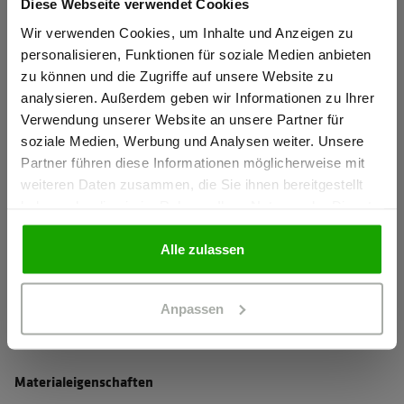
Diese Webseite verwendet Cookies
Wasserabweisendes Stretchmaterial für perfekten
Sind Sie
Tragekomfort
Gewerbetreibender?
Wir verwenden Cookies, um Inhalte und Anzeigen zu
personalisieren, Funktionen für soziale Medien anbieten
Elastischer Komfortbund für perfekte Passform
zu können und die Zugriffe auf unsere Website zu
Ich bestätige, dass ich Gewerbetreibender bin. Alle
Verdeckter Knopf und Reißverschluss verhindert das
analysieren. Außerdem geben wir Informationen zu Ihrer
Preise werden netto ausgewiesen.
Verkratzen von sensiblen Oberflächen
Verwendung unserer Website an unsere Partner für
soziale Medien, Werbung und Analysen weiter. Unsere
mehr anzeigen
Partner führen diese Informationen möglicherweise mit
GEWERBETREIBENDER
weiteren Daten zusammen, die Sie ihnen bereitgestellt
haben oder die sie im Rahmen Ihrer Nutzung der Dienste
Herstellerangaben
gesammelt haben.
PRIVATPERSON
Schöffel PRO GmbH, Albert-Einstein-Strasse 1, 86830
Alle zulassen
Schwabmünchen, Deutschland
info@schoeffel-pro.com
Anpassen
Materialeigenschaften