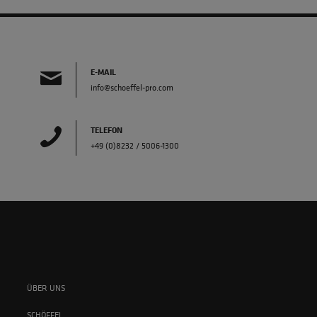
E-MAIL
info@schoeffel-pro.com
TELEFON
+49 (0)8232 / 5006-1300
ÜBER UNS
SCHÖFFEL