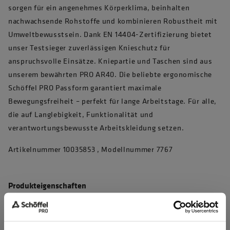
sorgen für ein angenehmes Körperklima, beinhalten
nachwachsende Rohstoffe und kombinieren Robustheit mit
Umweltbewusstsein. Dank EN 14404-Zertifizierung bietet
unser Testsieger zuverlässigen Knieschutz für
anspruchsvolle Einsätze. Kniepartie und Taschen sind aus
unserem bewährten PRO AR40. Die beliebte ergonomische
Schöffel PRO Passform garantiert maximale
Bewegungsfreiheit – perfekt für lange Arbeitstage. Für alle,
die auf Langlebigkeit, Funktionalität und
verantwortungsbewusste Arbeitskleidung setzen.
Artikelnummer 10035853 , Modellnummer 7767
Produkteigenschaften
4D Body Mapping für beste Performance
Waschbar bei 60°C, max. 50 Haushaltswäschen (EN 20471)