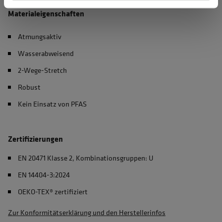
Materialeigenschaften
Atmungsaktiv
Wasserabweisend
2-Wege-Stretch
Robust
Kein Einsatz von PFAS
Zertifizierungen
EN 20471 Klasse 2, Kombinationsgruppen: U
EN 14404-3:2024
OEKO-TEX® zertifiziert
Zur Konformitätserklärung und den Herstellerinfos