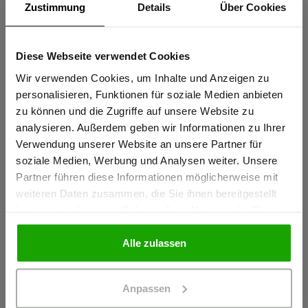
Zustimmung
Details
Über Cookies
Knietaschen zertifiziert nach EN 14404-3:2024
Extrem robustes PRO AR40 Knieschutz-Gewebe für
Diese Webseite verwendet Cookies
Sind Sie
maximale Abriebfestigkeit
Gewerbetreibender?
Wir verwenden Cookies, um Inhalte und Anzeigen zu
Thermofixierte und formstabile Reflexstreifen PRO ReFlex
personalisieren, Funktionen für soziale Medien anbieten
Wasserabweisendes Stretchmaterial für perfekten
zu können und die Zugriffe auf unsere Website zu
Ich bestätige, dass ich Gewerbetreibender bin. Alle
Tragekomfort
analysieren. Außerdem geben wir Informationen zu Ihrer
Preise werden netto ausgewiesen.
Verwendung unserer Website an unsere Partner für
mehr anzeigen
soziale Medien, Werbung und Analysen weiter. Unsere
Partner führen diese Informationen möglicherweise mit
GEWERBETREIBENDER
weiteren Daten zusammen, die Sie ihnen bereitgestellt
Herstellerangaben
haben oder die sie im Rahmen Ihrer Nutzung der Dienste
Schöffel PRO GmbH, Albert-Einstein-Strasse 1, 86830
gesammelt haben.
PRIVATPERSON
Schwabmünchen, Deutschland
Alle zulassen
info@schoeffel-pro.com
Anpassen