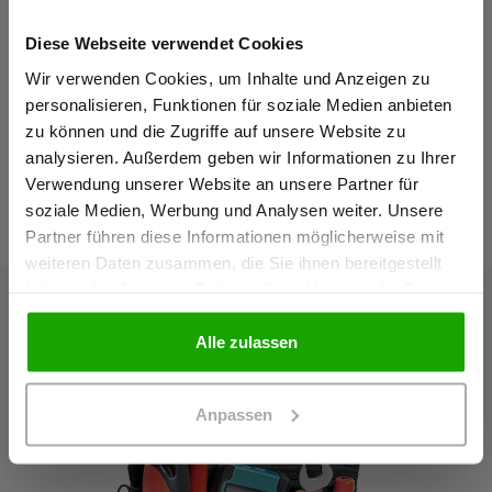
Material & Pflege
Diese Webseite verwendet Cookies
Sind Sie
Gewerbetreibender?
Wir verwenden Cookies, um Inhalte und Anzeigen zu
Passform
personalisieren, Funktionen für soziale Medien anbieten
zu können und die Zugriffe auf unsere Website zu
Ich bestätige, dass ich Gewerbetreibender bin. Alle
analysieren. Außerdem geben wir Informationen zu Ihrer
Preise werden netto ausgewiesen.
Verwendung unserer Website an unsere Partner für
Das passt dazu
soziale Medien, Werbung und Analysen weiter. Unsere
Partner führen diese Informationen möglicherweise mit
GEWERBETREIBENDER
weiteren Daten zusammen, die Sie ihnen bereitgestellt
haben oder die sie im Rahmen Ihrer Nutzung der Dienste
gesammelt haben.
PRIVATPERSON
Alle zulassen
Anpassen