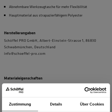
Abnehmbare Werkzeugtasche für mehr Flexibilität
Hauptmaterial aus strapazierfähigem Polyester
Herstellerangaben
Schöffel PRO GmbH, Albert-Einstein-Strasse 1, 86830
Schwabmünchen, Deutschland
info@schoeffel-pro.com
Materialeigenschaften
OEKO-TEX® zertifiziert
Kein Einsatz von PFAS
Zustimmung
Details
Über Cookies