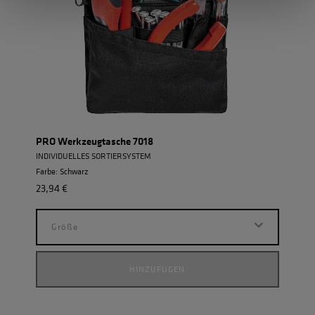
PRO Werkzeugtasche 7018
Adap
INDIVIDUELLES SORTIERSYSTEM
ROBU
Farbe: Schwarz
Farbe
23,94 €
23,9
Größe
G
HINZUFÜGEN