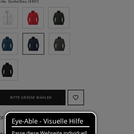
arbe: Dunkelblau (8897)
BITTE GRÖSSE WÄHLEN
OFORT lieferbar, kostenlose Retoure
ie wollen Ihr Unternehmen ganzheitlich