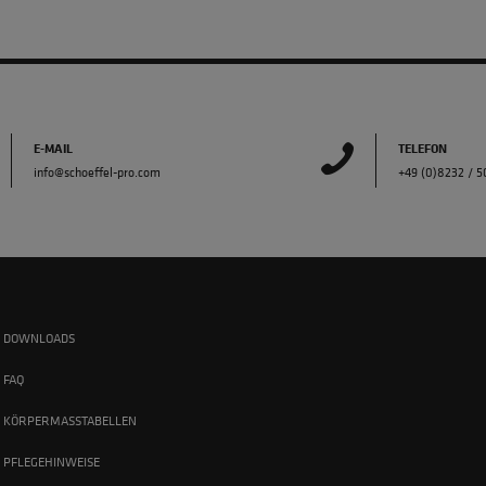
E-MAIL
TELEFON
info@schoeffel-pro.com
+49 (0)8232 / 
DOWNLOADS
FAQ
KÖRPERMASSTABELLEN
PFLEGEHINWEISE