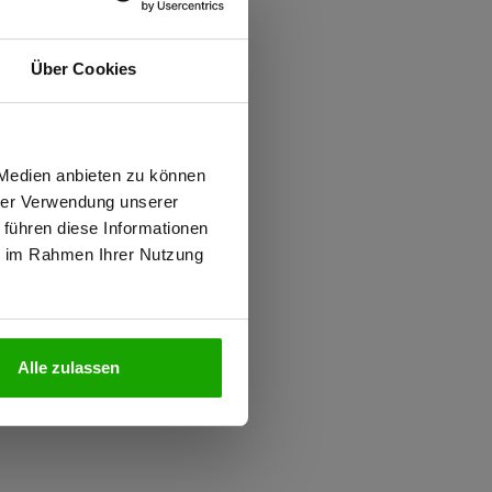
ften
Über Cookies
iziert
wiesen.
 Medien anbieten zu können
 und Außenseite
hrer Verwendung unserer
 PFAS
 führen diese Informationen
ie im Rahmen Ihrer Nutzung
N
Alle zulassen