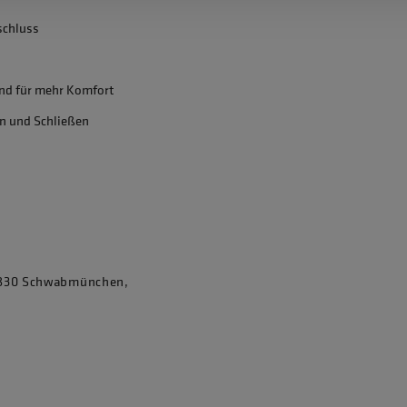
schluss
nd für mehr Komfort
en und Schließen
86830 Schwabmünchen,