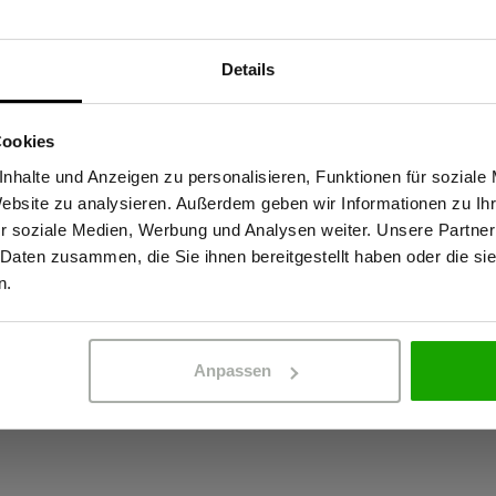
Materialeigenscha
Details
Sind Sie Gewerbetreibender?
em Material an Unterarm,
OEKO-TEX® zertif
reude an dieser stylischen
Cookies
4-Wege-Stretch
ideale Begleiter für jede
stätige, dass ich Gewerbetreibender bin. Alle Preise werden netto ausge
nhalte und Anzeigen zu personalisieren, Funktionen für soziale
Gekämmte Innen-
aweich und bietet einen hohen
Website zu analysieren. Außerdem geben wir Informationen zu I
Kein Einsatz von
ür optimales Körperklima und
r soziale Medien, Werbung und Analysen weiter. Unsere Partner
 Daten zusammen, die Sie ihnen bereitgestellt haben oder die s
ht unter der Wetterschutzjacke
ERBETREIBENDER
PRIVATPERSO
n.
Arbeitalltag immer die richtige
irmenlogo.
Anpassen