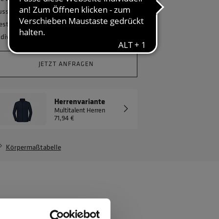
usstatten und benötigen eine größere
estellmenge? Gerne erstellen wir Ihnen ein
ndividuelles Angebot.
JETZT ANFRAGEN
Herrenvariante
Multitalent Herren
71,94 €
Körpermaßtabelle