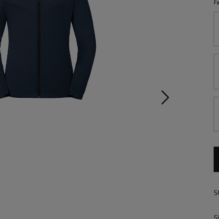
F
S
S