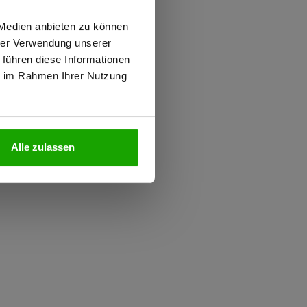
0.000 g/m²/24h
wiesen.
 Medien anbieten zu können
 PFAS
hrer Verwendung unserer
iziert
 führen diese Informationen
iziert
ie im Rahmen Ihrer Nutzung
N
Alle zulassen