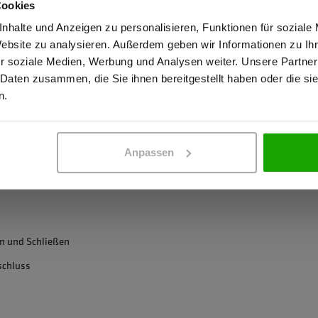
Atmungsaktiv: 1
Cookies
stätige, dass ich Gewerbetreibender bin. Alle Preise werden netto ausge
nhalte und Anzeigen zu personalisieren, Funktionen für soziale
Kein Einsatz von
Website zu analysieren. Außerdem geben wir Informationen zu I
OEKO-TEX® zertif
r soziale Medien, Werbung und Analysen weiter. Unsere Partner
OEKO-TEX® zertif
 Daten zusammen, die Sie ihnen bereitgestellt haben oder die s
ERBETREIBENDER
PRIVATPERSO
n.
 maximalen Wetterschutz und
Anpassen
rter Membran - hält kratzigem
en und Schließen
schluss