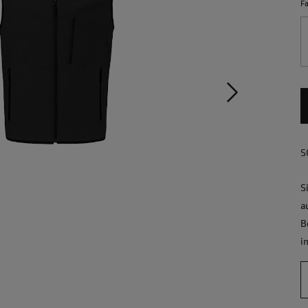
F
S
S
a
B
i