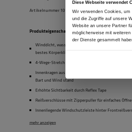
Diese Webseite verwendet 
Artikelnummer 10031474 , Modellnummer 6164
Ich be
Wir verwenden Cookies, um I
und die Zugriffe auf unsere 
Website an unsere Partner fü
Produkteigenschaften
möglicherweise mit weiteren
GEW
der Dienste gesammelt habe
Winddicht, wasserabweisend und atmungsaktiv für
bestes Körperklima
4-Wege-Stretch für perfekte Bewegungsfreiheit
Innenkragen aus robustem Softshell und mit integrie
Bart und Wind stand
Erhöhte Sichtbarkeit durch Reflex Tape
Reißverschlüsse mit Zipperpuller für einfaches Öffn
Innenliegende Windschutzleiste hinter Frontreißver
mehr anzeigen