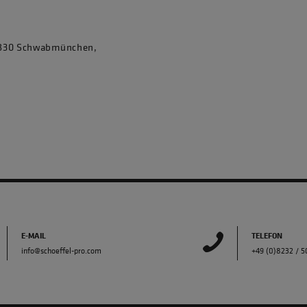
86830 Schwabmünchen,
E-MAIL
TELEFON
info@schoeffel-pro.com
+49 (0)8232 / 