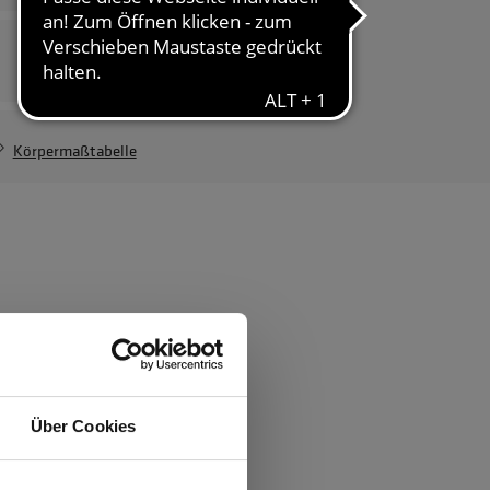
Damenvariante
Mit-Arbeiter Weste
Damen
107,94 €
Körpermaßtabelle
ften
rsäule
Über Cookies