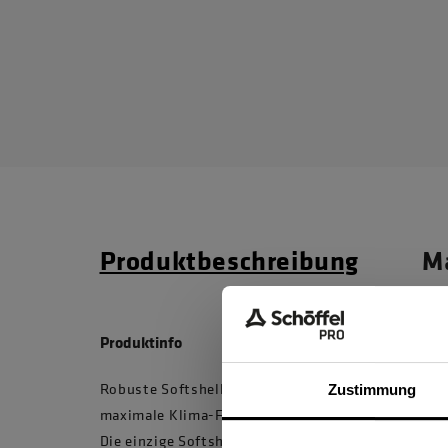
Produktbeschreibung
Ma
Produktinfo
Robuste Softshellweste für nahezu jedes Wetter. 
Zustimmung
maximale Klima-Flexibilität dank Winddichtigkei
Die einzige Softshellweste mit 4D Body Mapping.