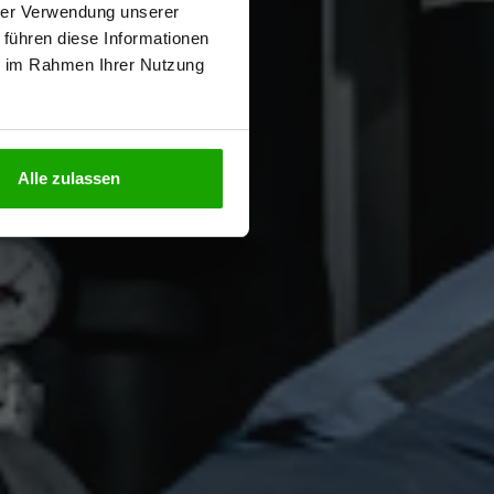
hrer Verwendung unserer
 führen diese Informationen
ie im Rahmen Ihrer Nutzung
N
Alle zulassen