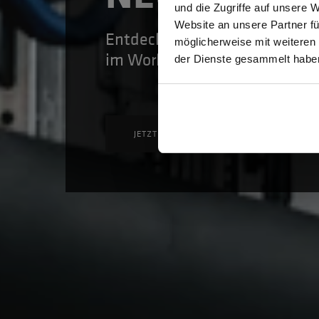
und die Zugriffe auf unsere 
Website an unsere Partner fü
Entdecken Sie die gesamte Ko
möglicherweise mit weiteren
GEW
im Workbook
der Dienste gesammelt habe
JETZT ANSEHEN