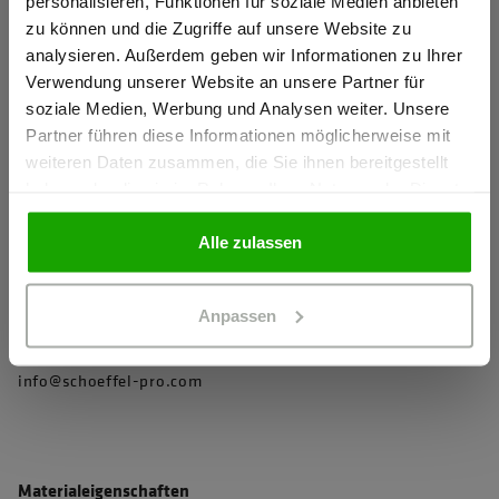
personalisieren, Funktionen für soziale Medien anbieten
Robustes Hauptmaterial
zu können und die Zugriffe auf unsere Website zu
Ich bestätige, dass ich Gewerbetreibender bin. Alle
analysieren. Außerdem geben wir Informationen zu Ihrer
Schmutzabweisende Ausrüstung
Preise werden netto ausgewiesen.
Verwendung unserer Website an unsere Partner für
Kein bewusster Einsatz von PFAS
soziale Medien, Werbung und Analysen weiter. Unsere
Hochschließender Kragen mit Kinnschutz und weicher
Partner führen diese Informationen möglicherweise mit
GEWERBETREIBENDER
weiteren Daten zusammen, die Sie ihnen bereitgestellt
Innenseite
haben oder die sie im Rahmen Ihrer Nutzung der Dienste
mehr anzeigen
gesammelt haben.
PRIVATPERSON
Alle zulassen
Herstellerangaben
Anpassen
Schöffel PRO GmbH, Albert-Einstein-Strasse 1, 86830
Schwabmünchen, Deutschland
info@schoeffel-pro.com
Materialeigenschaften