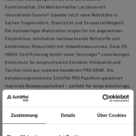
Funktionalität: Die Meistermacher Latzhose mit
innovativem Sorona®-Gewebe setzt neue Maßstäbe in
Sachen Tragekomfort, Elastizität und Strapazierfähigkeit.
Die hochwertigen Materialien sorgen für ein angenehmes
Körperklima, beinhalten nachwachsende Rohstoffe und
kombinieren Robustheit mit Umweltbewusstsein. Dank EN
14404-Zertifizierung bietet unser Testsieger* zuverlässigen
Knieschutz für anspruchsvolle Einsätze. Kniepartie und
Taschen sind aus unserem bewährten PRO AR40. Die
beliebte ergonomische Schöffel PRO Passform garantiert
maximale Bewegungsfreiheit – perfekt für lange Arbeitstage.
Für alle, die auf Langlebigkeit, Funktionalität und
verantwortungsbewusste Arbeitskleidung setzen.
Artikelnummer 10033349 , Modellnummer 7516
Zustimmung
Details
Über Cookies
Produkteigenschaften