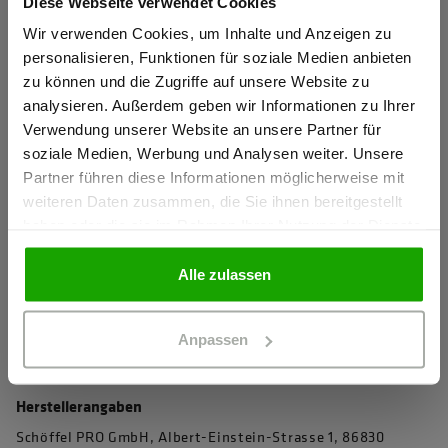
Diese Webseite verwendet Cookies
Sind Sie
Gewerbetreibender?
Wir verwenden Cookies, um Inhalte und Anzeigen zu
4D Body Mapping für beste Performance
personalisieren, Funktionen für soziale Medien anbieten
Knietaschen zertifiziert nach EN 14404-3:2024
zu können und die Zugriffe auf unsere Website zu
Ich bestätige, dass ich Gewerbetreibender bin. Alle
analysieren. Außerdem geben wir Informationen zu Ihrer
Extrem robustes PRO AR40 Knieschutz-Gewebe für
Preise werden netto ausgewiesen.
Verwendung unserer Website an unsere Partner für
maximale Abriebfestigkeit
soziale Medien, Werbung und Analysen weiter. Unsere
Wasserabweisendes Stretchmaterial für perfekten
Partner führen diese Informationen möglicherweise mit
GEWERBETREIBENDER
Tragekomfort
weiteren Daten zusammen, die Sie ihnen bereitgestellt
haben oder die sie im Rahmen Ihrer Nutzung der Dienste
Elastischer Komfortbund für perfekte Passform
gesammelt haben.
PRIVATPERSON
Verdeckter Knopf und Reißverschluss verhindert das
Alle zulassen
Verkratzen von sensiblen Oberflächen
mehr anzeigen
Anpassen
Herstellerangaben
Schöffel PRO GmbH, Albert-Einstein-Strasse 1, 86830