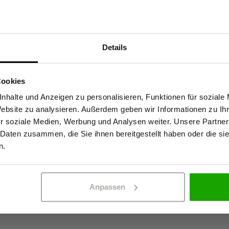
Materialeigenscha
Details
Unsere Meistermacher
Kein Einsatz von
Sind Sie Gewerbetreibender?
webe neue Maßstäbe in Sachen
OEKO-TEX® zertif
Cookies
 Die hochwertigen Materialien
Wasserabweisen
stätige, dass ich Gewerbetreibender bin. Alle Preise werden netto ausge
en nachwachsende Rohstoffe und
nhalte und Anzeigen zu personalisieren, Funktionen für soziale
Website zu analysieren. Außerdem geben wir Informationen zu I
Die Taschen sind aus unserem
r soziale Medien, Werbung und Analysen weiter. Unsere Partner
mische Schöffel PRO Passform
 Daten zusammen, die Sie ihnen bereitgestellt haben oder die s
r lange Arbeitstage. Für alle,
ERBETREIBENDER
PRIVATPERSO
n.
wortungsbewusste
Anpassen