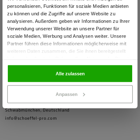
Gewerbetreibender?
Produkteigenschaften
personalisieren, Funktionen für soziale Medien anbieten
zu können und die Zugriffe auf unsere Website zu
4D Body Mapping für beste Performance
Ich bestätige, dass ich Gewerbetreibender bin. Alle
analysieren. Außerdem geben wir Informationen zu Ihrer
Preise werden netto ausgewiesen.
Feinste Qualität
Verwendung unserer Website an unsere Partner für
soziale Medien, Werbung und Analysen weiter. Unsere
Modischer Schnitt
Partner führen diese Informationen möglicherweise mit
GEWERBETREIBENDER
60° C waschbar
weiteren Daten zusammen, die Sie ihnen bereitgestellt
haben oder die sie im Rahmen Ihrer Nutzung der Dienste
3-Loch Knopfleiste
gesammelt haben.
PRIVATPERSON
Doppelt geriegelte Seitenschlitze
Alle zulassen
Herstellerangaben
Anpassen
Schöffel PRO GmbH, Albert-Einstein-Strasse 1, 86830
Schwabmünchen, Deutschland
info@schoeffel-pro.com