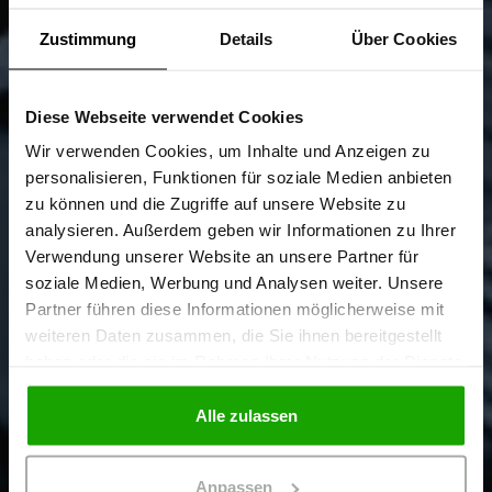
Zustimmung
Details
Über Cookies
Diese Webseite verwendet Cookies
Sind Sie
Gewerbetreibender?
Wir verwenden Cookies, um Inhalte und Anzeigen zu
personalisieren, Funktionen für soziale Medien anbieten
zu können und die Zugriffe auf unsere Website zu
Ich bestätige, dass ich Gewerbetreibender bin. Alle
analysieren. Außerdem geben wir Informationen zu Ihrer
Preise werden netto ausgewiesen.
Verwendung unserer Website an unsere Partner für
soziale Medien, Werbung und Analysen weiter. Unsere
Partner führen diese Informationen möglicherweise mit
GEWERBETREIBENDER
weiteren Daten zusammen, die Sie ihnen bereitgestellt
haben oder die sie im Rahmen Ihrer Nutzung der Dienste
gesammelt haben.
PRIVATPERSON
Alle zulassen
Anpassen