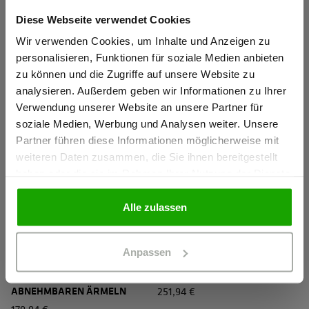
WARNSCHUTZ THERMO-
WARNSCHUTZ THERMO-
Diese Webseite verwendet Cookies
Sind Sie
FLEECE
FLEECE
Gewerbetreibender?
Wir verwenden Cookies, um Inhalte und Anzeigen zu
131,94 €
131,94 €
personalisieren, Funktionen für soziale Medien anbieten
zu können und die Zugriffe auf unsere Website zu
Ich bestätige, dass ich Gewerbetreibender bin. Alle
analysieren. Außerdem geben wir Informationen zu Ihrer
Preise werden netto ausgewiesen.
Verwendung unserer Website an unsere Partner für
soziale Medien, Werbung und Analysen weiter. Unsere
Partner führen diese Informationen möglicherweise mit
GEWERBETREIBENDER
weiteren Daten zusammen, die Sie ihnen bereitgestellt
haben oder die sie im Rahmen Ihrer Nutzung der Dienste
gesammelt haben.
PRIVATPERSON
Alle zulassen
EN 20471 KLASSE 3
EN 20471 KLASSE 3
WS Leuchtkegel Zip Off Herren
WS Polarlicht Herren
Anpassen
WARNSCHUTZ
WARNSCHUTZ WINTERJACKE
SOFTSHELLJACKE MIT
HARDSHELL
ABNEHMBAREN ÄRMELN
251,94 €
179,94 €