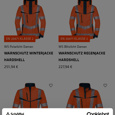
EN 20471 KLASSE 2
EN 20471 KLASSE 2
WS Polarlicht Damen
WS Blitzlicht Damen
WARNSCHUTZ WINTERJACKE
WARNSCHUTZ REGENJACKE
HARDSHELL
HARDSHELL
251,94 €
227,94 €