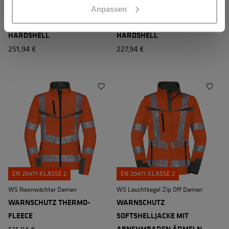
Anpassen
WS Polarlicht Damen
WS Blitzlicht Damen
WARNSCHUTZ WINTERJACKE
WARNSCHUTZ REGENJACKE
HARDSHELL
HARDSHELL
251,94 €
227,94 €
EN 20471 KLASSE 2
EN 20471 KLASSE 2
WS Neonwächter Damen
WS Leuchtkegel Zip Off Damen
WARNSCHUTZ THERMO-
WARNSCHUTZ
FLEECE
SOFTSHELLJACKE MIT
131,94 €
ABNEHMBAREN ÄRMELN