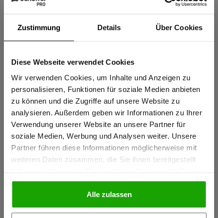
EN 20471 KLASSE 2
EN 20471 KLASSE 2
Zustimmung
Details
Über Cookies
WS Neonwächter Damen
WS Leuchtkegel Zip Off Damen
WARNSCHUTZ THERMO-
WARNSCHUTZ
Diese Webseite verwendet Cookies
Sind Sie
FLEECE
SOFTSHELLJACKE MIT
Gewerbetreibender?
Wir verwenden Cookies, um Inhalte und Anzeigen zu
131,94 €
ABNEHMBAREN ÄRMELN
personalisieren, Funktionen für soziale Medien anbieten
179,94 €
zu können und die Zugriffe auf unsere Website zu
Ich bestätige, dass ich Gewerbetreibender bin. Alle
analysieren. Außerdem geben wir Informationen zu Ihrer
Preise werden netto ausgewiesen.
Verwendung unserer Website an unsere Partner für
soziale Medien, Werbung und Analysen weiter. Unsere
Partner führen diese Informationen möglicherweise mit
GEWERBETREIBENDER
weiteren Daten zusammen, die Sie ihnen bereitgestellt
haben oder die sie im Rahmen Ihrer Nutzung der Dienste
gesammelt haben.
PRIVATPERSON
Alle zulassen
EN 20471 KLASSE 2
EN 20471 KLASSE 2