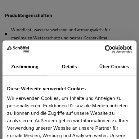
Produkteigenschaften
Winddicht, wasserabweisend und atmungsaktiv für
maximalen Wetterschutz und bestes Körperklima
4-Wege-Stretch für perfekte Bewegungsfreiheit
Innenkragen aus robustem Softshell und mit integrierter
Zustimmung
Membran - hält jedem Wind stand
Details
Über Cookies
Erhöhte Sichtbarkeit durch Reflex Tape
Reißverschlüsse mit Zipperpuller für einfaches Öffnen und
Diese Webseite verwendet Cookies
Sind Sie
Schließen
Gewerbetreibender?
Wir verwenden Cookies, um Inhalte und Anzeigen zu
personalisieren, Funktionen für soziale Medien anbieten
Innenliegende Windschutzleiste hinter Frontreißverschluss
zu können und die Zugriffe auf unsere Website zu
Ich bestätige, dass ich Gewerbetreibender bin. Alle
mehr anzeigen
analysieren. Außerdem geben wir Informationen zu Ihrer
Preise werden netto ausgewiesen.
Verwendung unserer Website an unsere Partner für
soziale Medien, Werbung und Analysen weiter. Unsere