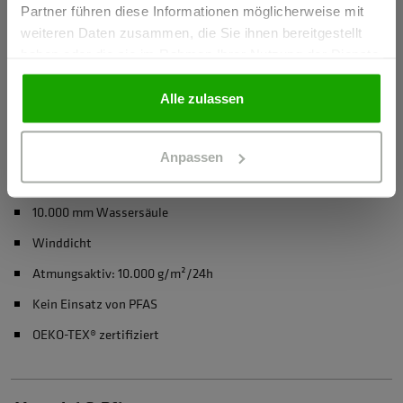
Herstellerangaben
Partner führen diese Informationen möglicherweise mit
GEWERBETREIBENDER
weiteren Daten zusammen, die Sie ihnen bereitgestellt
Schöffel PRO GmbH, Albert-Einstein-Strasse 1, 86830
haben oder die sie im Rahmen Ihrer Nutzung der Dienste
Schwabmünchen, Deutschland
gesammelt haben.
info@schoeffel-pro.com
PRIVATPERSON
Alle zulassen
Anpassen
Materialeigenschaften
10.000 mm Wassersäule
Winddicht
Atmungsaktiv: 10.000 g/m²/24h
Kein Einsatz von PFAS
OEKO-TEX® zertifiziert