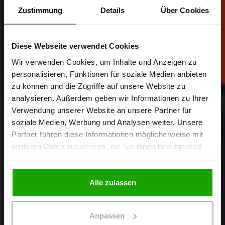
Zustimmung
Details
Über Cookies
Diese Webseite verwendet Cookies
Sind Sie
Gewerbetreibender?
Wir verwenden Cookies, um Inhalte und Anzeigen zu
personalisieren, Funktionen für soziale Medien anbieten
zu können und die Zugriffe auf unsere Website zu
Ich bestätige, dass ich Gewerbetreibender bin. Alle
analysieren. Außerdem geben wir Informationen zu Ihrer
Preise werden netto ausgewiesen.
Verwendung unserer Website an unsere Partner für
soziale Medien, Werbung und Analysen weiter. Unsere
Partner führen diese Informationen möglicherweise mit
GEWERBETREIBENDER
weiteren Daten zusammen, die Sie ihnen bereitgestellt
haben oder die sie im Rahmen Ihrer Nutzung der Dienste
gesammelt haben.
PRIVATPERSON
Alle zulassen
Anpassen