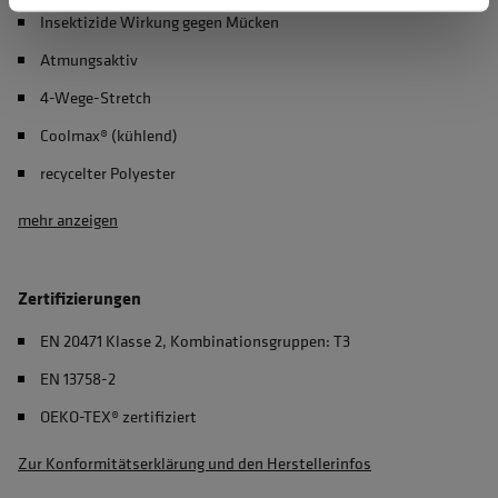
Insektizide Wirkung gegen Mücken
Atmungsaktiv
4-Wege-Stretch
Coolmax® (kühlend)
recycelter Polyester
mehr anzeigen
Zertifizierungen
EN 20471 Klasse 2, Kombinationsgruppen: T3
EN 13758-2
OEKO-TEX® zertifiziert
Zur Konformitätserklärung und den Herstellerinfos