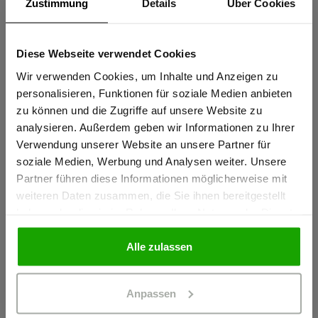
Zustimmung
Details
Über Cookies
Coolmax® für effektiven Feuchtigkeitstransport – stets kühl
und trocken
Diese Webseite verwendet Cookies
Sind Sie
Elastische thermofixierte Reflexstreifen PRO ReFlex
Gewerbetreibender?
Wir verwenden Cookies, um Inhalte und Anzeigen zu
personalisieren, Funktionen für soziale Medien anbieten
mehr anzeigen
zu können und die Zugriffe auf unsere Website zu
Ich bestätige, dass ich Gewerbetreibender bin. Alle
analysieren. Außerdem geben wir Informationen zu Ihrer
Preise werden netto ausgewiesen.
Verwendung unserer Website an unsere Partner für
Herstellerangaben
soziale Medien, Werbung und Analysen weiter. Unsere
Schöffel PRO GmbH, Albert-Einstein-Strasse 1, 86830
Partner führen diese Informationen möglicherweise mit
Schwabmünchen, Deutschland
GEWERBETREIBENDER
weiteren Daten zusammen, die Sie ihnen bereitgestellt
info@schoeffel-pro.com
haben oder die sie im Rahmen Ihrer Nutzung der Dienste
gesammelt haben.
PRIVATPERSON
Alle zulassen
Materialeigenschaften
Anpassen
Geruchshemmend