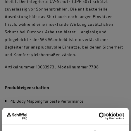
bleibt. Der integrierte UV-Schutz (UPF 50+) schützt
zuverlässig vor Sonnenstrahlen. Die antibakterielle
Ausrüstung hält das Shirt auch nach langen Einsätzen
frisch, während eine insektizide Wirkung zusätzlichen
Schutz bei Outdoor-Arbeiten bietet. Langlebig und
pflegeleicht - der WS Warnheld ist ein verlässlicher
Begleiter für anspruchsvolle Einsätze, bei denen Sicherheit
und Komfort gleichermaßen zählen.
Artikelnummer 10033973 , Modellnummer 7708
Produkteigenschaften
4D Body Mapping für beste Performance
Waschbar bei 60°C, max. 50 Haushaltswäschen (EN 20471)
UV Schutz nach EN 13758-2, UPF 50+
Sportlicher Schnitt für perfekte Passform