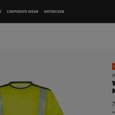
Z
CORPORATE WEAR
ENTDECKEN
E
W
7
in