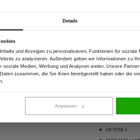
Materialeigenscha
ohe Sichtbarkeit mit
Geruchshemmen
Details
eichte Funktionsmaterial leitet
Insektizide Wirk
Sind Sie Gewerbetreibender?
tze konzentriert bleibt. Der
Atmungsaktiv
Cookies
ig vor Sonnenstrahlen. Die
stätige, dass ich Gewerbetreibender bin. Alle Preise werden netto ausge
4-Wege-Stretch
h langen Einsätzen frisch,
nhalte und Anzeigen zu personalisieren, Funktionen für soziale
Website zu analysieren. Außerdem geben wir Informationen zu I
hutz bei Outdoor-Arbeiten
Bio-Baumwolle
r soziale Medien, Werbung und Analysen weiter. Unsere Partner
ld ist ein verlässlicher
recycelter Polyes
 Daten zusammen, die Sie ihnen bereitgestellt haben oder die s
Sicherheit und Komfort
ERBETREIBENDER
PRIVATPERSO
n.
mehr anzeigen
Anpassen
Zertifizierungen
EN 20471 Klasse 
EN 13758-2