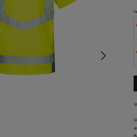
F
S
S
a
B