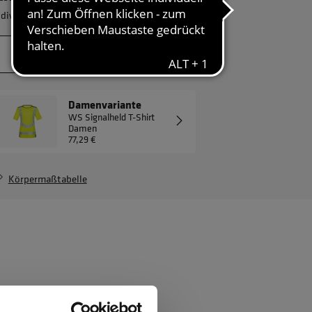
ndividuelles Angebot.
JETZT ANFRAGEN
Damenvariante
WS Signalheld T-Shirt
Damen
77,29 €
Körpermaßtabelle