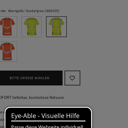
arbe: Warngelb/ Dunkelgrau (980001)
BITTE GRÖSSE WÄHLEN
OFORT lieferbar, kostenlose Retoure
ie wollen Ihr Unternehmen ganzheitlich
usstatten und benötigen eine größere
estellmenge? Gerne erstellen wir Ihnen ein