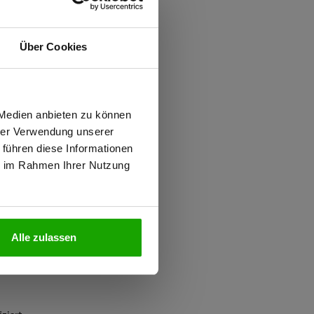
ften
d
Über Cookies
ung gegen Mücken
wiesen.
 Medien anbieten zu können
hrer Verwendung unserer
 führen diese Informationen
ter
ie im Rahmen Ihrer Nutzung
N
Alle zulassen
2, Kombinationsgruppen: T3