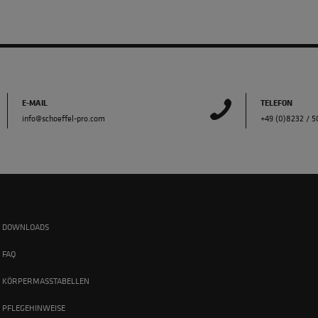
E-MAIL
TELEFON
info@schoeffel-pro.com
+49 (0)8232 / 
DOWNLOADS
FAQ
KÖRPERMASSTABELLEN
PFLEGEHINWEISE