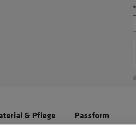
i
terial & Pflege
Passform