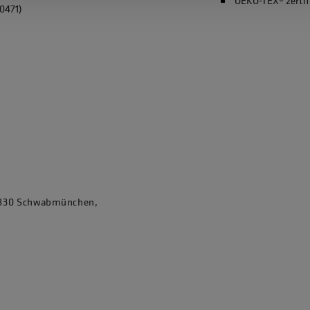
OEKO-TEX® zertif
0471)
86830 Schwabmünchen,