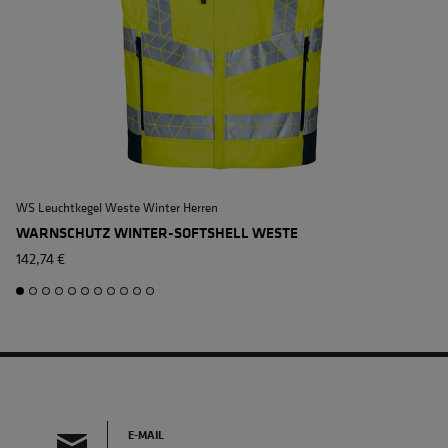
EN 20471 KLASSE 2
WS Leuchtkegel Weste Winter Herren
WARNSCHUTZ WINTER-SOFTSHELL WESTE
142,74 €
E-MAIL