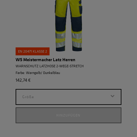
EN 20471 KLASSE 2
EN 2
WS Meistermacher Latz Herren
WS L
WARNSCHUTZ LATZHOSE 2-WEGE-STRETCH
WARN
Farbe: Warngelb/ Dunkelblau
Farbe
142,74 €
178,4
Größe
G
HINZUFÜGEN