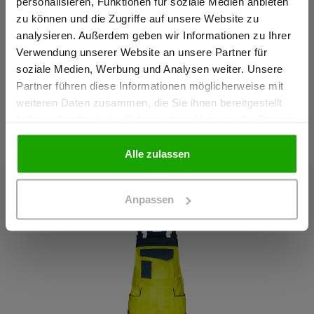
personalisieren, Funktionen für soziale Medien anbieten
Material & Pflege
zu können und die Zugriffe auf unsere Website zu
Ich bestätige, dass ich Gewerbetreibender bin. Alle
analysieren. Außerdem geben wir Informationen zu Ihrer
Preise werden netto ausgewiesen.
Verwendung unserer Website an unsere Partner für
Passform
soziale Medien, Werbung und Analysen weiter. Unsere
Partner führen diese Informationen möglicherweise mit
GEWERBETREIBENDER
weiteren Daten zusammen, die Sie ihnen bereitgestellt
haben oder die sie im Rahmen Ihrer Nutzung der Dienste
Das passt dazu
gesammelt haben.
PRIVATPERSON
Alle zulassen
Anpassen