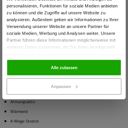
Gewerbetreibender?
Namenslabel verhindert Verwechslungen
personalisieren, Funktionen für soziale Medien anbieten
zu können und die Zugriffe auf unsere Website zu
mehr anzeigen
Ich bestätige, dass ich Gewerbetreibender bin. Alle
analysieren. Außerdem geben wir Informationen zu Ihrer
Preise werden netto ausgewiesen.
Verwendung unserer Website an unsere Partner für
soziale Medien, Werbung und Analysen weiter. Unsere
Herstellerangaben
Partner führen diese Informationen möglicherweise mit
GEWERBETREIBENDER
Schöffel PRO GmbH, Albert-Einstein-Strasse 1, 86830
weiteren Daten zusammen, die Sie ihnen bereitgestellt
Schwabmünchen, Deutschland
haben oder die sie im Rahmen Ihrer Nutzung der Dienste
info@schoeffel-pro.com
gesammelt haben.
PRIVATPERSON
Alle zulassen
Anpassen
Materialeigenschaften
Atmungsaktiv
Wärmend
4-Wege-Stretch