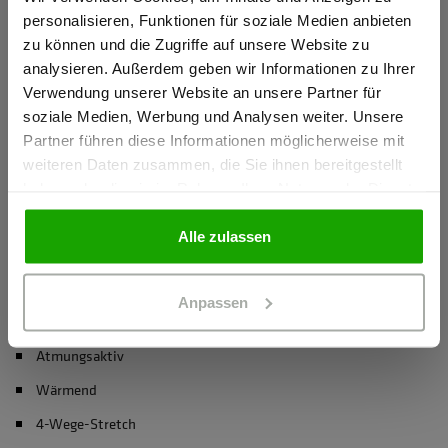
Gewerbetreibender?
Namenslabel verhindert Verwechslungen
personalisieren, Funktionen für soziale Medien anbieten
zu können und die Zugriffe auf unsere Website zu
mehr anzeigen
Ich bestätige, dass ich Gewerbetreibender bin. Alle
analysieren. Außerdem geben wir Informationen zu Ihrer
Preise werden netto ausgewiesen.
Verwendung unserer Website an unsere Partner für
soziale Medien, Werbung und Analysen weiter. Unsere
Herstellerangaben
Partner führen diese Informationen möglicherweise mit
GEWERBETREIBENDER
Schöffel PRO GmbH, Albert-Einstein-Strasse 1, 86830
weiteren Daten zusammen, die Sie ihnen bereitgestellt
Schwabmünchen, Deutschland
haben oder die sie im Rahmen Ihrer Nutzung der Dienste
info@schoeffel-pro.com
gesammelt haben.
PRIVATPERSON
Alle zulassen
Anpassen
Materialeigenschaften
Atmungsaktiv
Wärmend
4-Wege-Stretch