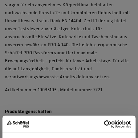
sorgen für ein angenehmes Körperklima, beinhalten
nachwachsende Rohstoffe und kombinieren Robustheit mit
Umweltbewusstsein. Dank EN 14404-Zertifizierung bietet
unser Testsieger zuverlässigen Knieschutz für
anspruchsvolle Einsätze. Kniepartie und Taschen sind aus
unserem bewährten PRO AR40. Die beliebte ergonomische
Schöffel PRO Passform garantiert maximale
Bewegungsfreiheit – perfekt für lange Arbeitstage. Für alle,
die auf Langlebigkeit, Funktionalität und
verantwortungsbewusste Arbeitskleidung setzen.
Artikelnummer 10035103 , Modellnummer 7721
Produkteigenschaften
4D Body Mapping für beste Performance
Waschbar bei 60°C, max. 50 Haushaltswäschen (EN 20471)