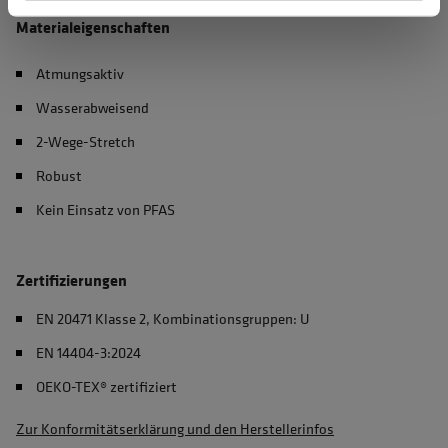
Materialeigenschaften
Atmungsaktiv
Wasserabweisend
2-Wege-Stretch
Robust
Kein Einsatz von PFAS
Zertifizierungen
EN 20471 Klasse 2, Kombinationsgruppen: U
EN 14404-3:2024
OEKO-TEX® zertifiziert
Zur Konformitätserklärung und den Herstellerinfos