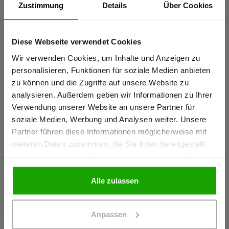
Zustimmung
Details
Über Cookies
Knietaschen zertifiziert nach EN 14404-3:2024
Extrem robustes PRO AR40 Knieschutz-Gewebe für
Diese Webseite verwendet Cookies
Sind Sie
maximale Abriebfestigkeit
Gewerbetreibender?
Wir verwenden Cookies, um Inhalte und Anzeigen zu
Thermofixierte und formstabile Reflexstreifen PRO ReFlex
personalisieren, Funktionen für soziale Medien anbieten
Wasserabweisendes Stretchmaterial für perfekten
zu können und die Zugriffe auf unsere Website zu
Ich bestätige, dass ich Gewerbetreibender bin. Alle
Tragekomfort
analysieren. Außerdem geben wir Informationen zu Ihrer
Preise werden netto ausgewiesen.
Verwendung unserer Website an unsere Partner für
mehr anzeigen
soziale Medien, Werbung und Analysen weiter. Unsere
Partner führen diese Informationen möglicherweise mit
GEWERBETREIBENDER
weiteren Daten zusammen, die Sie ihnen bereitgestellt
Herstellerangaben
haben oder die sie im Rahmen Ihrer Nutzung der Dienste
Schöffel PRO GmbH, Albert-Einstein-Strasse 1, 86830
gesammelt haben.
PRIVATPERSON
Schwabmünchen, Deutschland
Alle zulassen
info@schoeffel-pro.com
Anpassen