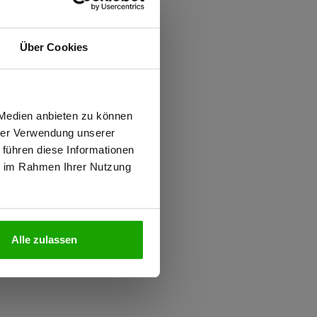
ften
Über Cookies
d
wiesen.
 PFAS
 Medien anbieten zu können
hrer Verwendung unserer
 führen diese Informationen
ie im Rahmen Ihrer Nutzung
N
1, Kombinationsgruppen: K2
iziert
Alle zulassen