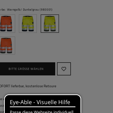
arbe: Warngelb/ Dunkelgrau (980001)
BITTE GRÖSSE WÄHLEN
OFORT lieferbar, kostenlose Retoure
ie wollen Ihr Unternehmen ganzheitlich
usstatten und benötigen eine größere
estellmenge? Gerne erstellen wir Ihnen ein