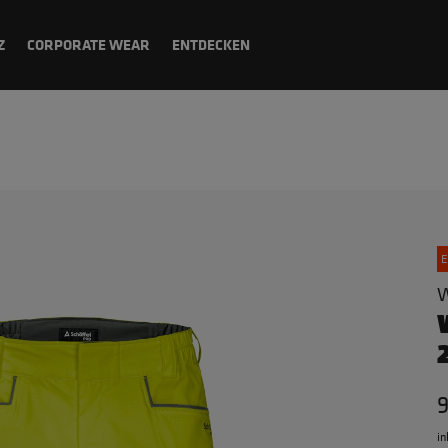
Z
CORPORATE WEAR
ENTDECKEN
E
W
9
in