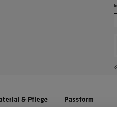
i
terial & Pflege
Passform