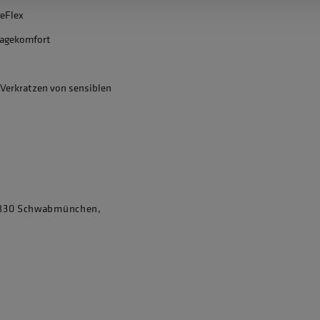
ReFlex
ragekomfort
 Verkratzen von sensiblen
86830 Schwabmünchen,