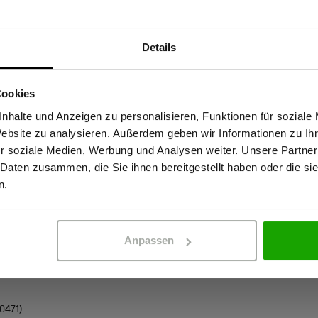
Materialeigenscha
Unsere WS Meistermacher Shorts
Atmungsaktiv
Details
stäbe in Sachen Tragekomfort,
Wasserabweisen
Sind Sie Gewerbetreibender?
gen Materialien sorgen für ein
2-Wege-Stretch
Cookies
de Rohstoffe und kombinieren
stätige, dass ich Gewerbetreibender bin. Alle Preise werden netto ausge
Kein Einsatz von
sind aus unserem bewährten PRO
nhalte und Anzeigen zu personalisieren, Funktionen für soziale
Website zu analysieren. Außerdem geben wir Informationen zu I
sform garantiert maximale
r soziale Medien, Werbung und Analysen weiter. Unsere Partner
Für alle, die auf Langlebigkeit,
Zertifizierungen
 Daten zusammen, die Sie ihnen bereitgestellt haben oder die s
tskleidung setzen.
ERBETREIBENDER
PRIVATPERSO
n.
EN 20471 Klasse 
OEKO-TEX® zertif
Anpassen
0471)