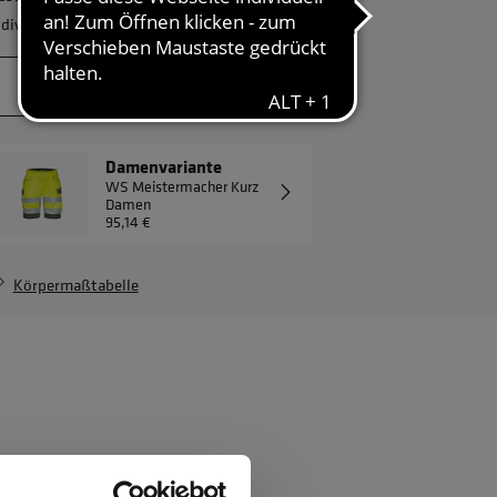
ndividuelles Angebot.
JETZT ANFRAGEN
Damenvariante
WS Meistermacher Kurz
Damen
95,14 €
Körpermaßtabelle