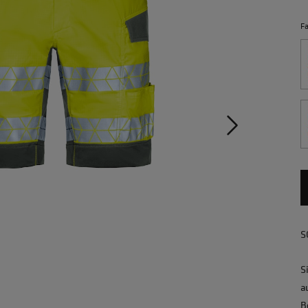
F
S
S
a
B