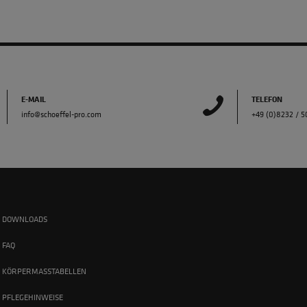
E-MAIL
TELEFON
info@schoeffel-pro.com
+49 (0)8232 / 
DOWNLOADS
FAQ
KÖRPERMASSTABELLEN
PFLEGEHINWEISE