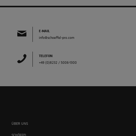
E-MAIL
info@schoeffel-pro.com
TELEFON
+49 (0)8232 / 5006-1300
ÜBER UNS
SCHÖFFEL