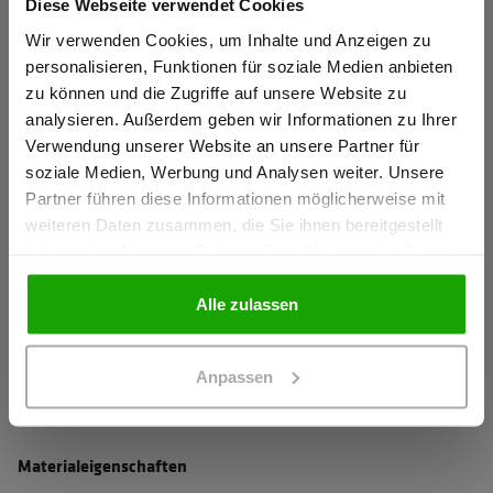
Diese Webseite verwendet Cookies
Wasserabweisendes Stretchmaterial für perfekten
Sind Sie
Tragekomfort
Gewerbetreibender?
Wir verwenden Cookies, um Inhalte und Anzeigen zu
personalisieren, Funktionen für soziale Medien anbieten
Elastischer Komfortbund für perfekte Passform
zu können und die Zugriffe auf unsere Website zu
Ich bestätige, dass ich Gewerbetreibender bin. Alle
Verdeckter Knopf und Reißverschluss verhindert das
analysieren. Außerdem geben wir Informationen zu Ihrer
Preise werden netto ausgewiesen.
Verkratzen von sensiblen Oberflächen
Verwendung unserer Website an unsere Partner für
soziale Medien, Werbung und Analysen weiter. Unsere
mehr anzeigen
Partner führen diese Informationen möglicherweise mit
GEWERBETREIBENDER
weiteren Daten zusammen, die Sie ihnen bereitgestellt
haben oder die sie im Rahmen Ihrer Nutzung der Dienste
Herstellerangaben
gesammelt haben.
PRIVATPERSON
Schöffel PRO GmbH, Albert-Einstein-Strasse 1, 86830
Alle zulassen
Schwabmünchen, Deutschland
info@schoeffel-pro.com
Anpassen
Materialeigenschaften