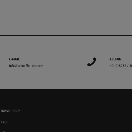
E-MAIL
TELEFON
info@schoeffel-pro.com
+49 (0)8232 / 
DOWNLOADS
FAQ