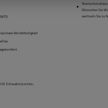
Warnschutzklasse
Wünschen Sie War
wechseln Sie zu 
0471)
aximale Abriebfestigkeit
ReFlex
ragekomfort
86830 Schwabmünchen,