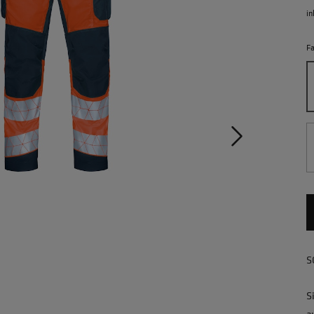
in
F
S
S
a