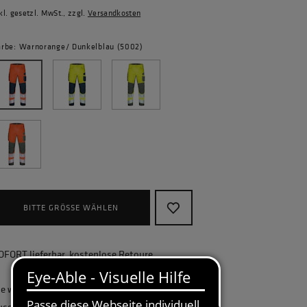
kl. gesetzl. MwSt., zzgl.
Versandkosten
arbe: Warnorange/ Dunkelblau (5002)
BITTE GRÖSSE WÄHLEN
OFORT lieferbar, kostenlose Retoure
ie wollen Ihr Unternehmen ganzheitlich
usstatten und benötigen eine größere