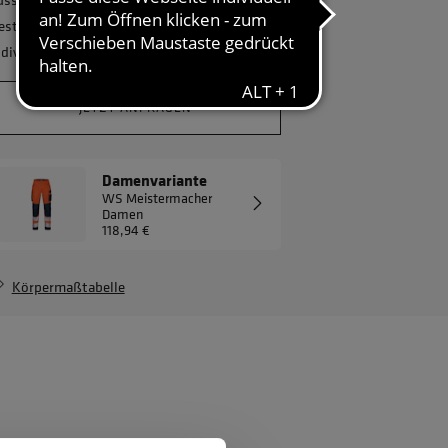
estellmenge? Gerne erstellen wir Ihnen ein
ndividuelles Angebot.
JETZT ANFRAGEN
Damenvariante
WS Meistermacher
Damen
118,94 €
Körpermaßtabelle