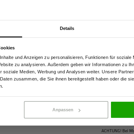
Materialeigenscha
Unsere WS Meistermacher
Atmungsaktiv
Details
be neue Maßstäbe in Sachen
Sind Sie Gewerbetreibender?
Wasserabweisen
 Die hochwertigen Materialien
2-Wege-Stretch
Cookies
en nachwachsende Rohstoffe und
stätige, dass ich Gewerbetreibender bin. Alle Preise werden netto ausge
Robust
nhalte und Anzeigen zu personalisieren, Funktionen für soziale
Dank EN 14404-Zertifizierung
Website zu analysieren. Außerdem geben wir Informationen zu I
für anspruchsvolle Einsätze.
Kein Einsatz von
r soziale Medien, Werbung und Analysen weiter. Unsere Partner
en PRO AR40. Die beliebte
 Daten zusammen, die Sie ihnen bereitgestellt haben oder die s
ERBETREIBENDER
PRIVATPERSO
aximale Bewegungsfreiheit –
n.
Zertifizierungen
glebigkeit, Funktionalität und
EN 20471 Klasse 
EN 14404-3:2024
Anpassen
OEKO-TEX® zertif
ACHTUNG! Bei Mod