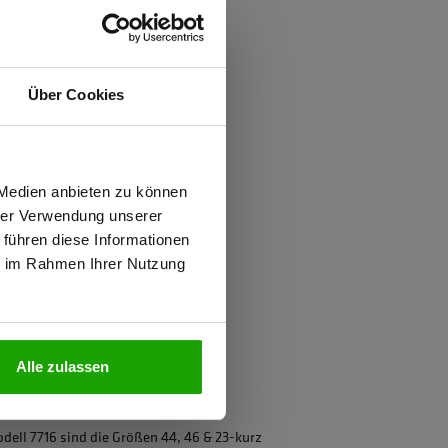
ften
Über Cookies
d
wiesen.
 Medien anbieten zu können
hrer Verwendung unserer
 PFAS
 führen diese Informationen
ie im Rahmen Ihrer Nutzung
N
2, Kombinationsgruppen: V
Alle zulassen
iziert
ell 7716 sind die Größen 44, 46 & 23-kurz