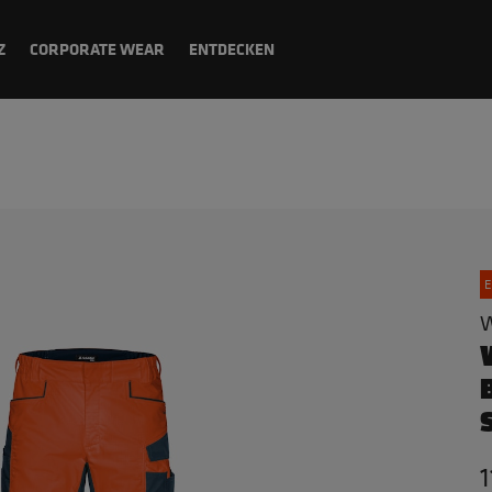
Z
CORPORATE WEAR
ENTDECKEN
E
W
1