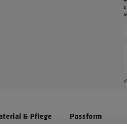
B
i
terial & Pflege
Passform