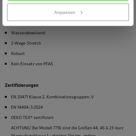
Materialeigenschaften
Anpassen
Atmungsaktiv
Wasserabweisend
2-Wege-Stretch
Robust
Kein Einsatz von PFAS
Zertifizierungen
EN 20471 Klasse 2, Kombinationsgruppen: V
EN 14404-3:2024
OEKO-TEX® zertifiziert
ACHTUNG! Bei Modell 7716 sind die Größen 44, 46 & 23-kurz
Warnschutzklasse 1 - gleiches Design, andere