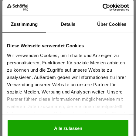
Knietaschen zertifiziert nach EN 14404-3:2024
Extrem robustes PRO AR40 Knieschutz-Gewebe für
Zustimmung
Details
Über Cookies
maximale Abriebfestigkeit
Thermofixierte und formstabile Reflexstreifen PRO ReFlex
Diese Webseite verwendet Cookies
Wasserabweisendes Stretchmaterial für perfekten
Sind Sie
Tragekomfort
Gewerbetreibender?
Wir verwenden Cookies, um Inhalte und Anzeigen zu
personalisieren, Funktionen für soziale Medien anbieten
mehr anzeigen
zu können und die Zugriffe auf unsere Website zu
Ich bestätige, dass ich Gewerbetreibender bin. Alle
analysieren. Außerdem geben wir Informationen zu Ihrer
Preise werden netto ausgewiesen.
Verwendung unserer Website an unsere Partner für
Herstellerangaben
soziale Medien, Werbung und Analysen weiter. Unsere
Schöffel PRO GmbH, Albert-Einstein-Strasse 1, 86830
Partner führen diese Informationen möglicherweise mit
GEWERBETREIBENDER
Schwabmünchen, Deutschland
weiteren Daten zusammen, die Sie ihnen bereitgestellt
haben oder die sie im Rahmen Ihrer Nutzung der Dienste
info@schoeffel-pro.com
gesammelt haben.
PRIVATPERSON
Alle zulassen