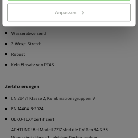
Materialeigenschaften
Anpassen
Atmungsaktiv
Wasserabweisend
2-Wege-Stretch
Robust
Kein Einsatz von PFAS
Zertifizierungen
EN 20471 Klasse 2, Kombinationsgruppen: V
EN 14404-3:2024
OEKO-TEX® zertifiziert
ACHTUNG! Bei Modell 7717 sind die Größen 34 & 36
Warnschutzklasse 1 - gleiches Design, andere