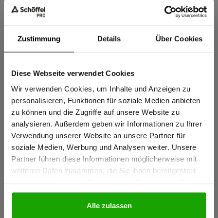
Knietaschen zertifiziert nach EN 14404-3:2024
Extrem robustes PRO AR40 Knieschutz-Gewebe für
Zustimmung
Details
Über Cookies
maximale Abriebfestigkeit
Thermofixierte und formstabile Reflexstreifen PRO ReFlex
Diese Webseite verwendet Cookies
Wasserabweisendes Stretchmaterial für perfekten
Sind Sie
Tragekomfort
Gewerbetreibender?
Wir verwenden Cookies, um Inhalte und Anzeigen zu
personalisieren, Funktionen für soziale Medien anbieten
mehr anzeigen
zu können und die Zugriffe auf unsere Website zu
Ich bestätige, dass ich Gewerbetreibender bin. Alle
analysieren. Außerdem geben wir Informationen zu Ihrer
Preise werden netto ausgewiesen.
Verwendung unserer Website an unsere Partner für
Herstellerangaben
soziale Medien, Werbung und Analysen weiter. Unsere
Schöffel PRO GmbH, Albert-Einstein-Strasse 1, 86830
Partner führen diese Informationen möglicherweise mit
GEWERBETREIBENDER
Schwabmünchen, Deutschland
weiteren Daten zusammen, die Sie ihnen bereitgestellt
haben oder die sie im Rahmen Ihrer Nutzung der Dienste
info@schoeffel-pro.com
gesammelt haben.
PRIVATPERSON
Alle zulassen