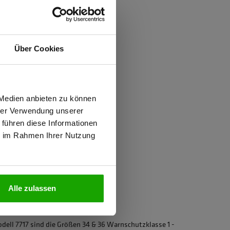
ften
Über Cookies
d
wiesen.
 Medien anbieten zu können
hrer Verwendung unserer
 PFAS
 führen diese Informationen
ie im Rahmen Ihrer Nutzung
N
1, Kombinationsgruppen: X
Alle zulassen
iziert
ell 7717 sind die Größen 34 & 36 Warnschutzklasse 1 -