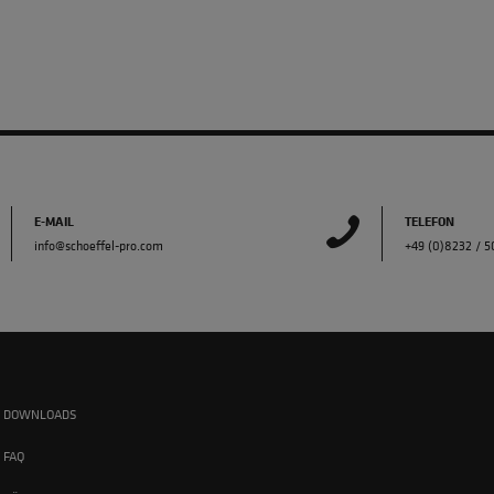
E-MAIL
TELEFON
info@schoeffel-pro.com
+49 (0)8232 / 
DOWNLOADS
FAQ