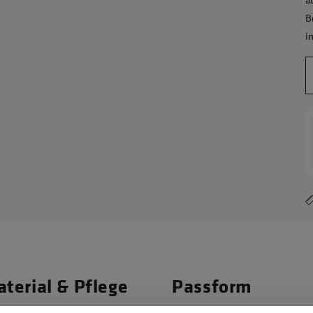
B
i
terial & Pflege
Passform