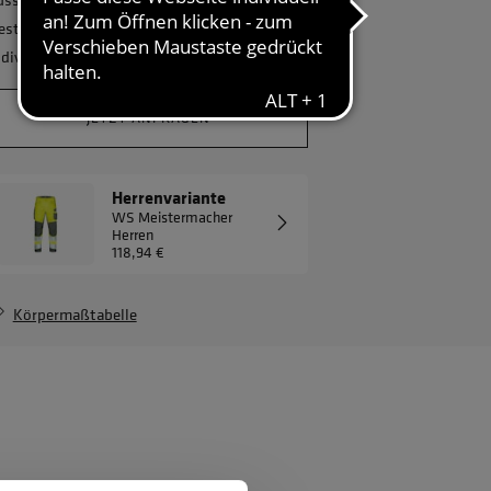
estellmenge? Gerne erstellen wir Ihnen ein
ndividuelles Angebot.
JETZT ANFRAGEN
Herrenvariante
WS Meistermacher
Herren
118,94 €
Körpermaßtabelle