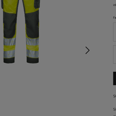
in
F
S
S
a