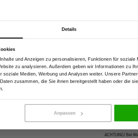
Materialeigenscha
Unsere WS Meistermacher
Atmungsaktiv
Details
be neue Maßstäbe in Sachen
Sind Sie Gewerbetreibender?
Wasserabweisen
 Die hochwertigen Materialien
2-Wege-Stretch
Cookies
en nachwachsende Rohstoffe und
stätige, dass ich Gewerbetreibender bin. Alle Preise werden netto ausge
Robust
nhalte und Anzeigen zu personalisieren, Funktionen für soziale
Dank EN 14404-Zertifizierung
Website zu analysieren. Außerdem geben wir Informationen zu I
für anspruchsvolle Einsätze.
Kein Einsatz von
r soziale Medien, Werbung und Analysen weiter. Unsere Partner
en PRO AR40. Die beliebte
 Daten zusammen, die Sie ihnen bereitgestellt haben oder die s
ERBETREIBENDER
PRIVATPERSO
aximale Bewegungsfreiheit –
n.
Zertifizierungen
glebigkeit, Funktionalität und
EN 20471 Klasse 
EN 14404-3:2024
Anpassen
OEKO-TEX® zertif
ACHTUNG! Bei Mod