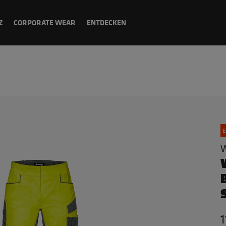
Z
CORPORATE WEAR
ENTDECKEN
E
W
1