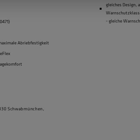
gleiches Design,
Warnschutzklasse
- gleiche Warnsc
0471)
aximale Abriebfestigkeit
ReFlex
ragekomfort
86830 Schwabmünchen,