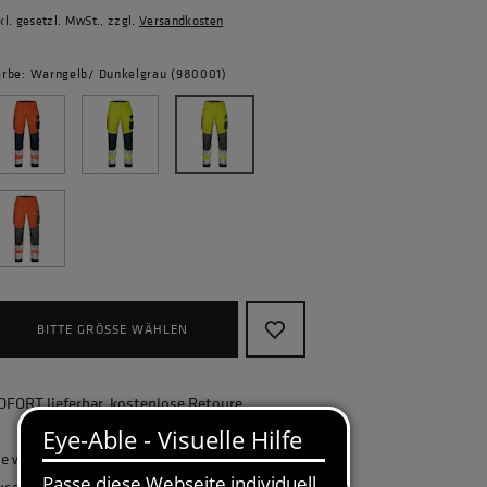
kl. gesetzl. MwSt., zzgl.
Versandkosten
arbe: Warngelb/ Dunkelgrau (980001)
BITTE GRÖSSE WÄHLEN
OFORT lieferbar, kostenlose Retoure
ie wollen Ihr Unternehmen ganzheitlich
usstatten und benötigen eine größere