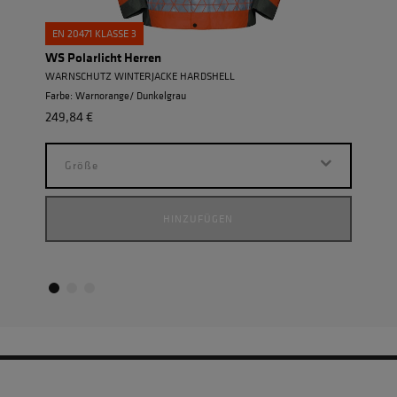
EN 20471 KLASSE 3
EN 2
WS Polarlicht Herren
WS M
WARNSCHUTZ WINTERJACKE HARDSHELL
WARN
Farbe: Warnorange/ Dunkelgrau
Farbe
249,84 €
118,9
Größe
G
HINZUFÜGEN