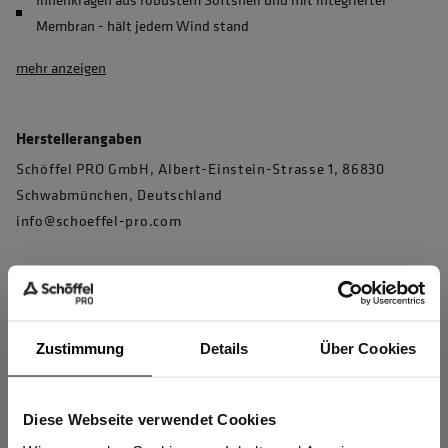
Membran - hält jedem Wind stand
mehr anzeigen
Herstellerangaben
Schöffel PRO GmbH, Albert-Einstein-Strasse 1, 86830
Schwabmünchen, Deutschland
info@schoeffel-pro.com
Materialeigenschaften
Zustimmung
Details
Über Cookies
10.000 mm Wassersäule
Atmungsaktiv: 10.000 g/m²/24h
Diese Webseite verwendet Cookies
Sind Sie
Winddicht