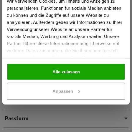
Gewerbetreibender?
Wir verwenden Cookies, um Inhalte und Anzeigen zu
4-Wege-Stretch
personalisieren, Funktionen für soziale Medien anbieten
zu können und die Zugriffe auf unsere Website zu
Kein Einsatz von PFAS
Ich bestätige, dass ich Gewerbetreibender bin. Alle
analysieren. Außerdem geben wir Informationen zu Ihrer
Preise werden netto ausgewiesen.
Verwendung unserer Website an unsere Partner für
Zertifizierungen
soziale Medien, Werbung und Analysen weiter. Unsere
Partner führen diese Informationen möglicherweise mit
GEWERBETREIBENDER
Jacke: EN 20471 Klasse 3, Kombinationsgruppe: A
weiteren Daten zusammen, die Sie ihnen bereitgestellt
haben oder die sie im Rahmen Ihrer Nutzung der Dienste
Weste: EN 20471 Klasse 2, Kombinationsgruppe: T3
gesammelt haben.
PRIVATPERSON
OEKO-TEX® zertifiziert
Alle zulassen
Zur Konformitätserklärung und den Herstellerinfos
Anpassen
Material & Pflege
Passform