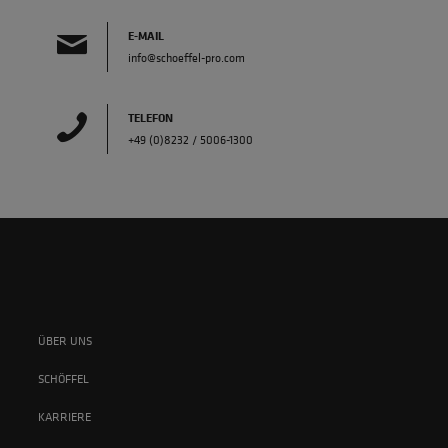
E-MAIL
info@schoeffel-pro.com
TELEFON
+49 (0)8232 / 5006-1300
ÜBER UNS
SCHÖFFEL
KARRIERE