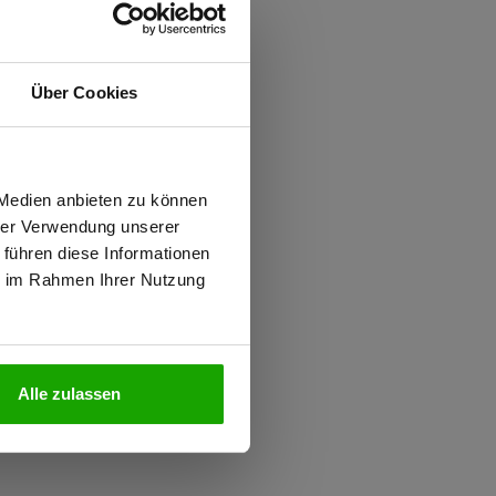
ften
Über Cookies
rsäule
wiesen.
 Medien anbieten zu können
0.000 g/m²/24h
hrer Verwendung unserer
 führen diese Informationen
ie im Rahmen Ihrer Nutzung
 PFAS
N
Alle zulassen
1, Kombinationsgruppen: T1
iziert