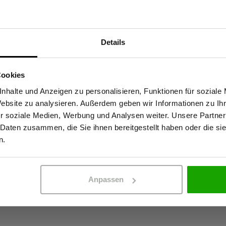
Materialeigenscha
Details
Sind Sie Gewerbetreibender?
Softshellweste bietet in den
10.000 mm Wasse
mpf. Dank winddichter
Cookies
Winddicht
hützt sie zuverlässig vor Wind
stätige, dass ich Gewerbetreibender bin. Alle Preise werden netto ausge
nhalte und Anzeigen zu personalisieren, Funktionen für soziale
Atmungsaktiv: 1
rt mit dem hochwertigen
Website zu analysieren. Außerdem geben wir Informationen zu I
4-Wege-Stretch
und hohen Komfort. Diese Weste
r soziale Medien, Werbung und Analysen weiter. Unsere Partner
n kalten, windigen Arbeitstagen.
 Daten zusammen, die Sie ihnen bereitgestellt haben oder die s
Kein Einsatz von
ERBETREIBENDER
PRIVATPERSO
eten erhöhte Sichtbarkeit.
n.
Zertifizierungen
Anpassen
EN 20471 Klasse 
OEKO-TEX® zertif