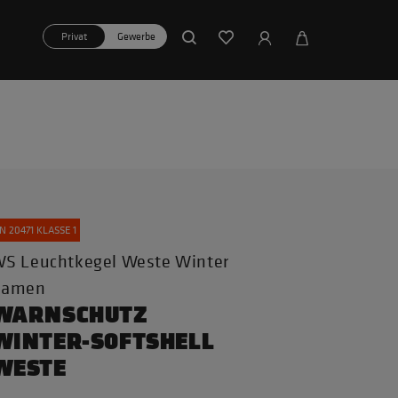
Privat
Gewerbe
N 20471 KLASSE 1
S Leuchtkegel Weste Winter
Damen
WARNSCHUTZ
WINTER-SOFTSHELL
WESTE