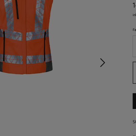
1
in
F
S