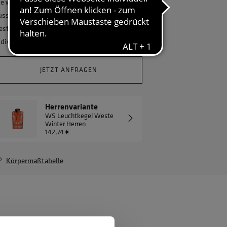
ie wollen Ihr Unternehmen ganzheitlich
usstatten und benötigen eine größere
estellmenge? Gerne erstellen wir Ihnen ein
ndividuelles Angebot.
JETZT ANFRAGEN
Herrenvariante
WS Leuchtkegel Weste
Winter Herren
142,74 €
Körpermaßtabelle