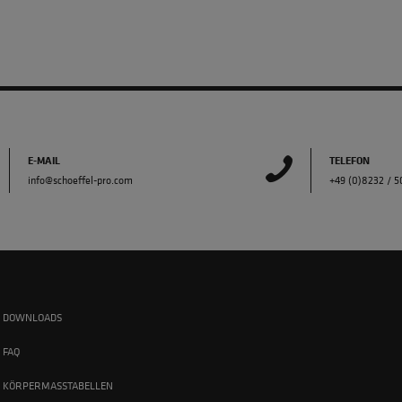
E-MAIL
TELEFON
info@schoeffel-pro.com
+49 (0)8232 / 
DOWNLOADS
FAQ
KÖRPERMASSTABELLEN