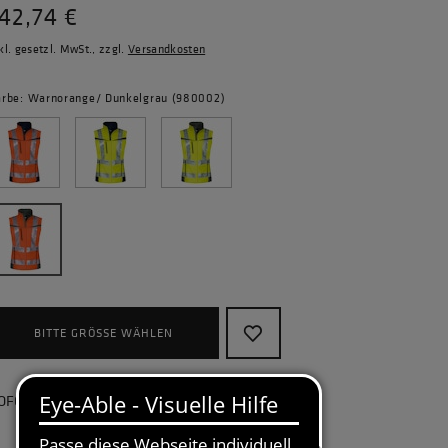
42,74 €
kl. gesetzl. MwSt., zzgl.
Versandkosten
arbe: Warnorange/ Dunkelgrau (980002)
BITTE GRÖSSE WÄHLEN
OFORT lieferbar, kostenlose Retoure