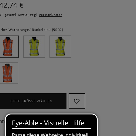
42,74 €
kl. gesetzl. MwSt., zzgl.
Versandkosten
arbe: Warnorange/ Dunkelblau (5002)
BITTE GRÖSSE WÄHLEN
OFORT lieferbar, kostenlose Retoure