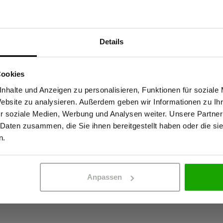
Materialeigenscha
Details
Sind Sie Gewerbetreibender?
Softshellweste bietet in den
10.000 mm Wasse
mpf. Dank winddichter
Cookies
Winddicht
hützt sie zuverlässig vor Wind
stätige, dass ich Gewerbetreibender bin. Alle Preise werden netto ausge
nhalte und Anzeigen zu personalisieren, Funktionen für soziale
Atmungsaktiv: 1
rt mit dem hochwertigen
Website zu analysieren. Außerdem geben wir Informationen zu I
4-Wege-Stretch
und hohen Komfort. Diese Weste
r soziale Medien, Werbung und Analysen weiter. Unsere Partner
n kalten, windigen Arbeitstagen.
 Daten zusammen, die Sie ihnen bereitgestellt haben oder die s
Kein Einsatz von
ERBETREIBENDER
PRIVATPERSO
eten erhöhte Sichtbarkeit.
n.
Zertifizierungen
Anpassen
EN 20471 Klasse 
OEKO-TEX® zertif