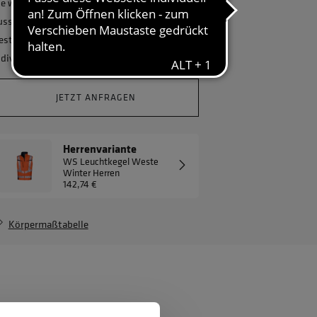
ie wollen Ihr Unternehmen ganzheitlich
usstatten und benötigen eine größere
estellmenge? Gerne erstellen wir Ihnen ein
ndividuelles Angebot.
JETZT ANFRAGEN
Herrenvariante
WS Leuchtkegel Weste
Winter Herren
142,74 €
Körpermaßtabelle