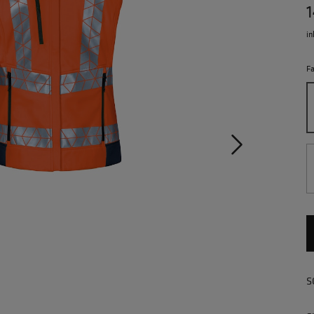
1
in
F
S