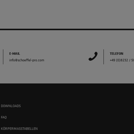
E-MAIL
TELEFON
info@schoeffel-pro.com
+49 (0)8232 / 
DOWNLOADS
FAQ
KÖRPERMASSTABELLEN