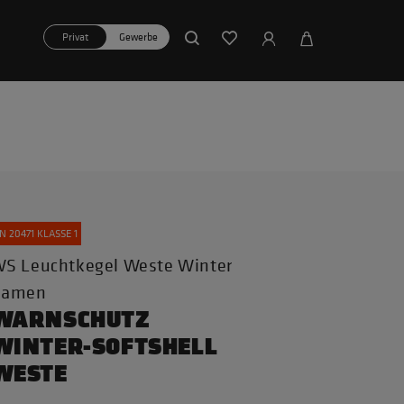
Privat
Gewerbe
N 20471 KLASSE 1
S Leuchtkegel Weste Winter
Damen
WARNSCHUTZ
WINTER-SOFTSHELL
WESTE