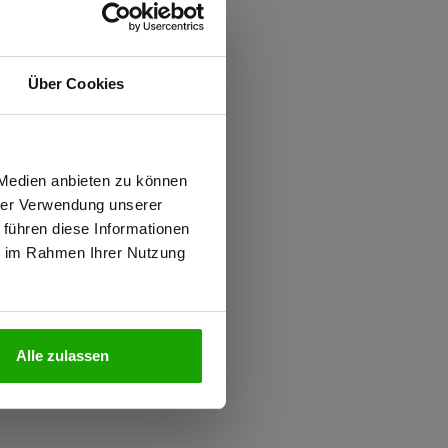
ften
Über Cookies
rsäule
wiesen.
 Medien anbieten zu können
0.000 g/m²/24h
hrer Verwendung unserer
 führen diese Informationen
ie im Rahmen Ihrer Nutzung
 PFAS
N
Alle zulassen
1, Kombinationsgruppen: T1
iziert