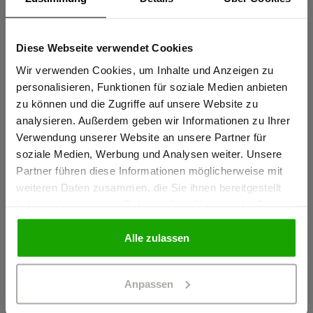
Waschbar bei 60°C, max. 50 Haushaltswäschen (EN 20471)
Knietaschen zertifiziert nach EN 14404-3:2024
Diese Webseite verwendet Cookies
Sind Sie
Extrem robustes PRO AR40 Knieschutz-Gewebe für
Gewerbetreibender?
Wir verwenden Cookies, um Inhalte und Anzeigen zu
maximale Abriebfestigkeit
personalisieren, Funktionen für soziale Medien anbieten
zu können und die Zugriffe auf unsere Website zu
Thermofixierte und formstabile Reflexstreifen PRO ReFlex
Ich bestätige, dass ich Gewerbetreibender bin. Alle
analysieren. Außerdem geben wir Informationen zu Ihrer
Preise werden netto ausgewiesen.
mehr anzeigen
Verwendung unserer Website an unsere Partner für
soziale Medien, Werbung und Analysen weiter. Unsere
Partner führen diese Informationen möglicherweise mit
GEWERBETREIBENDER
Herstellerangaben
weiteren Daten zusammen, die Sie ihnen bereitgestellt
haben oder die sie im Rahmen Ihrer Nutzung der Dienste
Schöffel PRO GmbH, Albert-Einstein-Strasse 1, 86830
gesammelt haben.
Schwabmünchen, Deutschland
PRIVATPERSON
Alle zulassen
info@schoeffel-pro.com
Anpassen