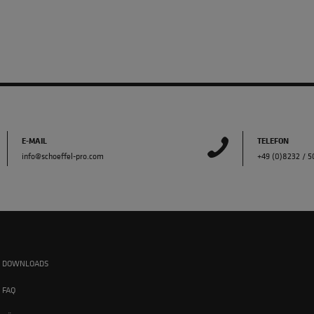
E-MAIL
TELEFON
info@schoeffel-pro.com
+49 (0)8232 / 
DOWNLOADS
FAQ