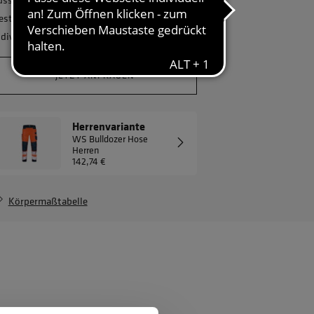
estellmenge? Gerne erstellen wir Ihnen ein
ndividuelles Angebot.
JETZT ANFRAGEN
Herrenvariante
WS Bulldozer Hose
Herren
142,74 €
Körpermaßtabelle