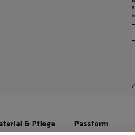
B
i
terial & Pflege
Passform