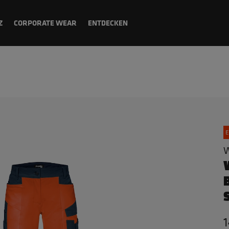
Z
CORPORATE WEAR
ENTDECKEN
E
W
1