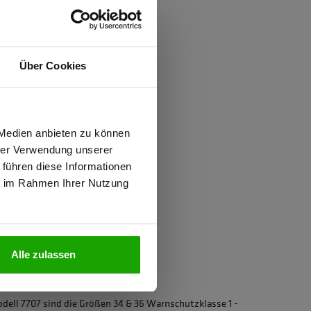
ften
Über Cookies
wiesen.
 Medien anbieten zu können
hrer Verwendung unserer
 PFAS
 führen diese Informationen
ie im Rahmen Ihrer Nutzung
N
2, Kombinationsgruppen: V
Alle zulassen
iziert
ell 7707 sind die Größen 34 & 36 Warnschutzklasse 1 -