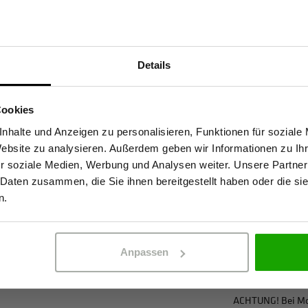
Materialeigenscha
 WS Bulldozer Arbeitshose
Atmungsaktiv
Details
fähiges Material. Das
Sind Sie Gewerbetreibender?
Windabweisend
knende Gewebe sorgt für ein
Schnelltrocknend
Cookies
rlicher Arbeit. Dank EN 14404-
stätige, dass ich Gewerbetreibender bin. Alle Preise werden netto ausge
4-Wege-Stretch
nhalte und Anzeigen zu personalisieren, Funktionen für soziale
en Knieschutz für anspruchsvolle
Website zu analysieren. Außerdem geben wir Informationen zu I
em bewährten PRO AR40. Dank
Kein Einsatz von
r soziale Medien, Werbung und Analysen weiter. Unsere Partner
ewegungsfreiheit. Eine Vielzahl
 Daten zusammen, die Sie ihnen bereitgestellt haben oder die s
ERBETREIBENDER
PRIVATPERSO
ugriff auf Werkzeuge und
n.
Zertifizierungen
t nur zum zuverlässigen
en Hingucker.
EN 20471 Klasse 
EN 14404-3
Anpassen
OEKO-TEX® zertif
ACHTUNG! Bei Mod