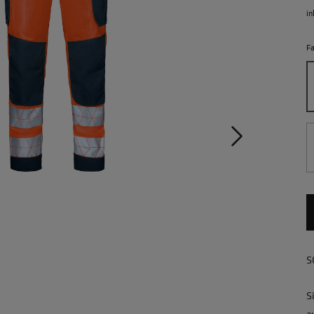
in
F
S
S
a