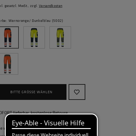
kl. gesetzl. MwSt., zzgl.
Versandkosten
arbe: Warnorange/ Dunkelblau (5002)
BITTE GRÖSSE WÄHLEN
OFORT lieferbar, kostenlose Retoure
ie wollen Ihr Unternehmen ganzheitlich
usstatten und benötigen eine größere