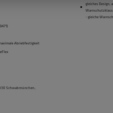
gleiches Design,
Warnschutzklasse
- gleiche Warnsc
0471)
aximale Abriebfestigkeit
ReFlex
86830 Schwabmünchen,