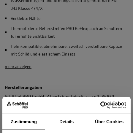
Wasserdichtigkeit und Atmungsaktivität geprüft nach EN
343 Klasse 4/4/X
Verklebte Nähte
Thermofixierte Reflexstreifen PRO ReFlex; auch an Schultern
für erhöhte Sichtbarkeit
Helmkompatible, abnehmbare, zweifach verstellbare Kapuze
mit Schild und elastischem Einsatz
mehr anzeigen
Herstellerangaben
Schöffel PRO GmbH, Albert-Einstein-Strasse 1, 86830
Schwabmünchen, Deutschland
info@schoeffel-pro.com
Zustimmung
Details
Über Cookies