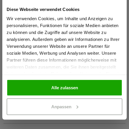
Materialeigenschaften
Diese Webseite verwendet Cookies
Sind Sie
Gewerbetreibender?
Wir verwenden Cookies, um Inhalte und Anzeigen zu
Wasserdicht: 20.000 mm WS
personalisieren, Funktionen für soziale Medien anbieten
Atmungsaktiv: 20.000 g/m²/24h
zu können und die Zugriffe auf unsere Website zu
Ich bestätige, dass ich Gewerbetreibender bin. Alle
analysieren. Außerdem geben wir Informationen zu Ihrer
Winddicht
Preise werden netto ausgewiesen.
Verwendung unserer Website an unsere Partner für
Kein Einsatz von PFAS
soziale Medien, Werbung und Analysen weiter. Unsere
Partner führen diese Informationen möglicherweise mit
GEWERBETREIBENDER
weiteren Daten zusammen, die Sie ihnen bereitgestellt
Zertifizierungen
haben oder die sie im Rahmen Ihrer Nutzung der Dienste
gesammelt haben.
EN 20471 Klasse 3, Kombinationsgruppe: A
PRIVATPERSON
Alle zulassen
343 Klasse 4/4/X
OEKO-TEX® zertifiziert
Anpassen
Zur Konformitätserklärung und den Herstellerinfos