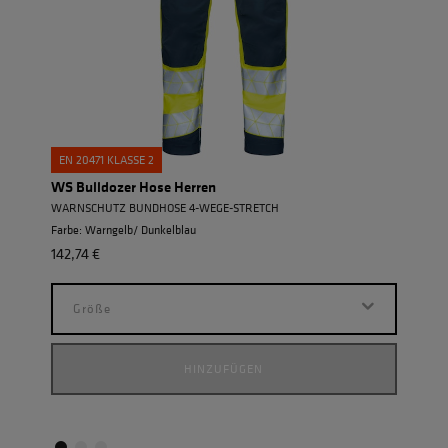
EN 20471 KLASSE 2
EN 2
WS Bulldozer Hose Herren
WS N
WARNSCHUTZ BUNDHOSE 4-WEGE-STRETCH
WARN
Farbe: Warngelb/ Dunkelblau
Farbe
142,74 €
130,
Größe
G
HINZUFÜGEN