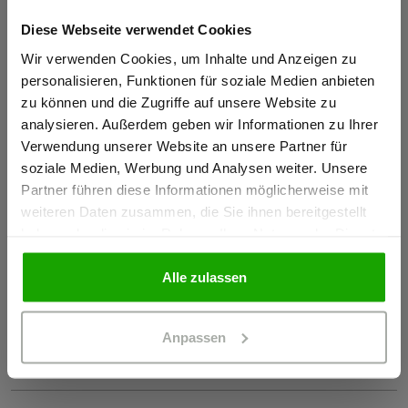
Materialeigenschaften
Diese Webseite verwendet Cookies
Sind Sie
Gewerbetreibender?
Wir verwenden Cookies, um Inhalte und Anzeigen zu
Wasserdicht: 20.000 mm WS
personalisieren, Funktionen für soziale Medien anbieten
Atmungsaktiv: 20.000 g/m²/24h
zu können und die Zugriffe auf unsere Website zu
Ich bestätige, dass ich Gewerbetreibender bin. Alle
analysieren. Außerdem geben wir Informationen zu Ihrer
Winddicht
Preise werden netto ausgewiesen.
Verwendung unserer Website an unsere Partner für
Kein Einsatz von PFAS
soziale Medien, Werbung und Analysen weiter. Unsere
Partner führen diese Informationen möglicherweise mit
GEWERBETREIBENDER
weiteren Daten zusammen, die Sie ihnen bereitgestellt
Zertifizierungen
haben oder die sie im Rahmen Ihrer Nutzung der Dienste
gesammelt haben.
EN 20471 Klasse 2, Kombinationsgruppe: C
PRIVATPERSON
Alle zulassen
343 Klasse 4/4/X
OEKO-TEX® zertifiziert
Anpassen
Zur Konformitätserklärung und den Herstellerinfos