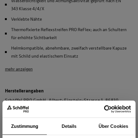
Wasserdichtigkeit und Atmungsaktivität geprüft nach EN
343 Klasse 4/4/X
Verklebte Nähte
Thermofixierte Reflexstreifen PRO ReFlex; auch an Schultern
für erhöhte Sichtbarkeit
Helmkompatible, abnehmbare, zweifach verstellbare Kapuze
mit Schild und elastischem Einsatz
mehr anzeigen
Herstellerangaben
Schöffel PRO GmbH, Albert-Einstein-Strasse 1, 86830
Schwabmünchen, Deutschland
info@schoeffel-pro.com
Zustimmung
Details
Über Cookies