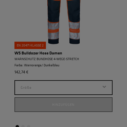
EN 20471 KLASSE 2
EN 2
WS Bulldozer Hose Damen
WS N
WARNSCHUTZ BUNDHOSE 4-WEGE-STRETCH
WARN
Farbe: Warnorange/ Dunkelblau
Farbe
142,74 €
130,
Größe
G
HINZUFÜGEN