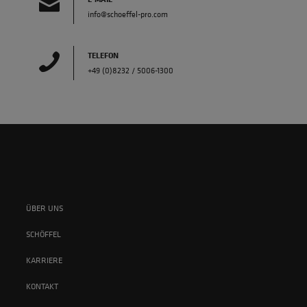
info@schoeffel-pro.com
TELEFON
+49 (0)8232 / 5006-1300
ÜBER UNS
SCHÖFFEL
KARRIERE
KONTAKT