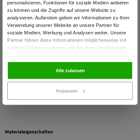
personalisieren, Funktionen für soziale Medien anbieten
Verklebte Nähte
zu können und die Zugriffe auf unsere Website zu
Ich bestätige, dass ich Gewerbetreibender bin. Alle
analysieren. Außerdem geben wir Informationen zu Ihrer
Robuster und abriebfester Außenstoff
Preise werden netto ausgewiesen.
Verwendung unserer Website an unsere Partner für
Leichte und komfortable Wattierung
soziale Medien, Werbung und Analysen weiter. Unsere
Wärmendes Fleece-Futter im Nierenbereich
Partner führen diese Informationen möglicherweise mit
GEWERBETREIBENDER
weiteren Daten zusammen, die Sie ihnen bereitgestellt
mehr anzeigen
haben oder die sie im Rahmen Ihrer Nutzung der Dienste
gesammelt haben.
PRIVATPERSON
Alle zulassen
Herstellerangaben
Schöffel PRO GmbH, Albert-Einstein-Strasse 1, 86830
Anpassen
Schwabmünchen, Deutschland
info@schoeffel-pro.com
Materialeigenschaften