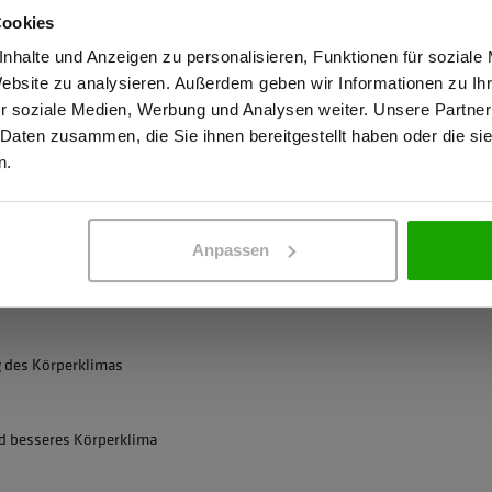
Atmungsaktiv: 2
ente sicher vor Nässe.
Cookies
Kein Einsatz von
ipIn-Funktion.
stätige, dass ich Gewerbetreibender bin. Alle Preise werden netto ausge
nhalte und Anzeigen zu personalisieren, Funktionen für soziale
OEKO-TEX® zertif
Website zu analysieren. Außerdem geben wir Informationen zu I
r soziale Medien, Werbung und Analysen weiter. Unsere Partner
 Daten zusammen, die Sie ihnen bereitgestellt haben oder die s
ERBETREIBENDER
PRIVATPERSO
n.
Anpassen
h EN 343 Klasse 4/3
chicht -siehe kompatible ZipIn-
g des Körperklimas
d besseres Körperklima