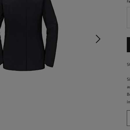
F
S
S
a
B
i