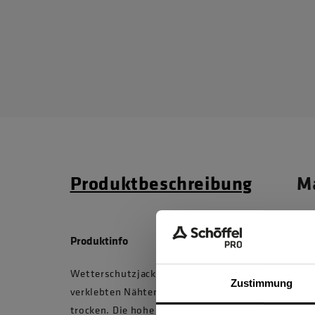
Produktbeschreibung
Ma
Produktinfo
Wetterschutzjacke im klassisch sportlichen Look
Zustimmung
verklebten Nähten und zweifach verstellbarer Kapu
trocken. Die hohe Atmungsaktivität und Elastizit