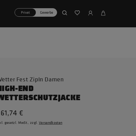
Privat
Gewerbe
etter Fest ZipIn Damen
HIGH-END
WETTERSCHUTZJACKE
61,74 €
kl. gesetzl. MwSt., zzgl.
Versandkosten