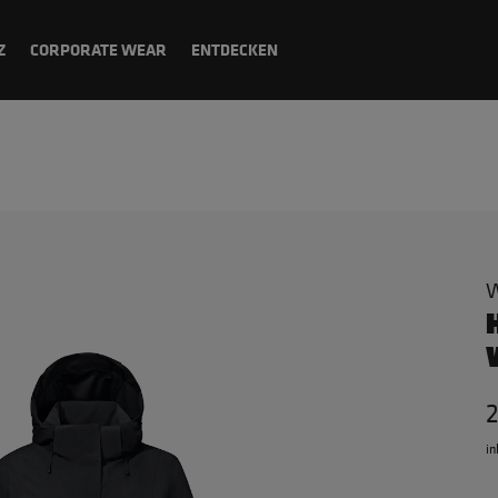
Z
CORPORATE WEAR
ENTDECKEN
W
2
in