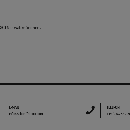
86830 Schwabmünchen,
E-MAIL
TELEFON
info@schoeffel-pro.com
+49 (0)8232 / 