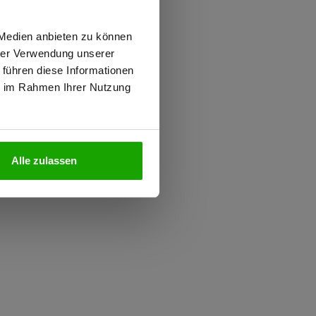
0.000 g/m²/24h
 PFAS
wiesen.
 Medien anbieten zu können
iziert
hrer Verwendung unserer
 führen diese Informationen
ie im Rahmen Ihrer Nutzung
N
Alle zulassen