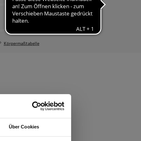
Herrenvariante
Wetter Fest ZipIn
Herren
261,74 €
Körpermaßtabelle
ften
0.000 mm WS
Über Cookies