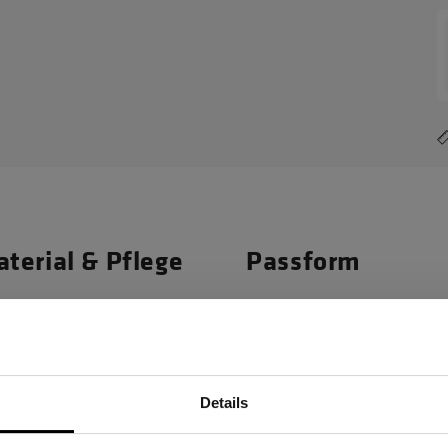
terial & Pflege
Passform
Materialeigenscha
. Dank 20.000 mm Wassersäule,
Wasserdicht: 2
Details
ze hält die Jacke absolut
Winddicht
Sind Sie Gewerbetreibender?
ät ermöglichen optimalen