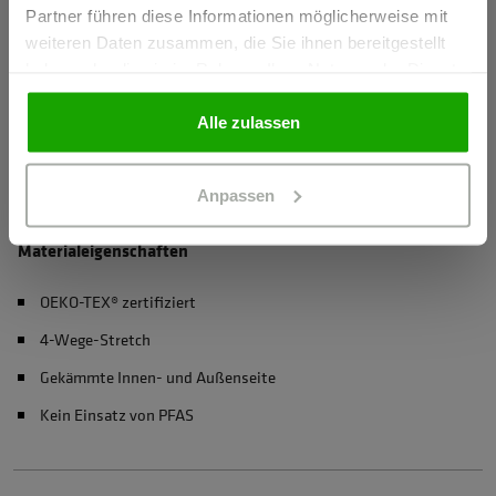
Partner führen diese Informationen möglicherweise mit
GEWERBETREIBENDER
weiteren Daten zusammen, die Sie ihnen bereitgestellt
Herstellerangaben
haben oder die sie im Rahmen Ihrer Nutzung der Dienste
Schöffel PRO GmbH, Albert-Einstein-Strasse 1, 86830
gesammelt haben.
PRIVATPERSON
Schwabmünchen, Deutschland
Alle zulassen
info@schoeffel-pro.com
Anpassen
Materialeigenschaften
OEKO-TEX® zertifiziert
4-Wege-Stretch
Gekämmte Innen- und Außenseite
Kein Einsatz von PFAS