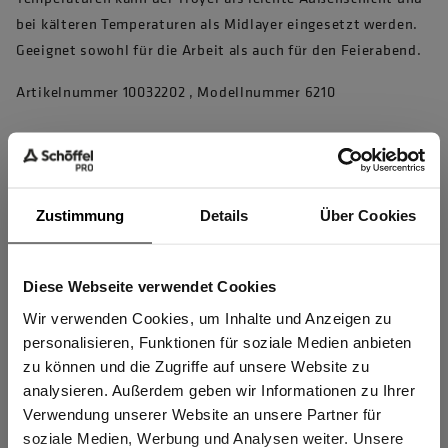
bei kälteren Temperaturen als Midlayer eingesetzt werden.
Geeignet sowohl für die Arbeit als auch für den Feierabend.
Artikelnummer 10032202 , Modellnummer 6210
Produkteigenschaften
1/4 Reißverschluss mit Untertrittleiste
Zustimmung
Details
Über Cookies
Doppelter Stehkragen mit Kinnschutz
Hochwertige perforierte und dehnbare Ventilationseinsätze
Diese Webseite verwendet Cookies
Sind Sie
unter den Armen, die den Wärmeaustausch beschleunigen
Gewerbetreibender?
Wir verwenden Cookies, um Inhalte und Anzeigen zu
Elastische, enganliegende Ärmelabschlüsse, die vor Staub
personalisieren, Funktionen für soziale Medien anbieten
schützen und auch mit Jacken mit dicken Ärmel-Abschlüssen
zu können und die Zugriffe auf unsere Website zu
Ich bestätige, dass ich Gewerbetreibender bin. Alle
bequem zu tragen sind
analysieren. Außerdem geben wir Informationen zu Ihrer
Preise werden netto ausgewiesen.
Verwendung unserer Website an unsere Partner für
Wärmend, atmungsaktiv
soziale Medien, Werbung und Analysen weiter. Unsere