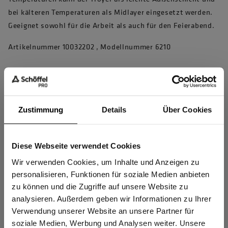
bei kälteren Temperaturen als Midlayer eingesetzt werden.
Geeignet sowohl für die Arbeit als auch für den Feierabend.
Artikelnummer 10032202 , Modellnummer 6210
Produkteigenschaften
1/4 Reißverschluss mit Untertrittleiste
Zustimmung
Details
Über Cookies
Doppelter Stehkragen mit Kinnschutz
Hochwertige perforierte und dehnbare Ventilationseinsätze
Diese Webseite verwendet Cookies
Sind Sie
unter den Armen, die den Wärmeaustausch beschleunigen
Gewerbetreibender?
Wir verwenden Cookies, um Inhalte und Anzeigen zu
Elastische, enganliegende Ärmelabschlüsse, die vor Staub
personalisieren, Funktionen für soziale Medien anbieten
schützen und auch mit Jacken mit dicken Ärmel-Abschlüssen
zu können und die Zugriffe auf unsere Website zu
Ich bestätige, dass ich Gewerbetreibender bin. Alle
bequem zu tragen sind
analysieren. Außerdem geben wir Informationen zu Ihrer
Preise werden netto ausgewiesen.
Verwendung unserer Website an unsere Partner für
Wärmend, atmungsaktiv
soziale Medien, Werbung und Analysen weiter. Unsere