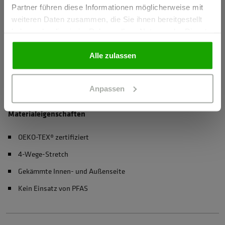
Partner führen diese Informationen möglicherweise mit
GEWERBETREIBENDER
weiteren Daten zusammen, die Sie ihnen bereitgestellt
Herstellerangaben
haben oder die sie im Rahmen Ihrer Nutzung der Dienste
Schöffel PRO GmbH, Albert-Einstein-Strasse 1, 86830
gesammelt haben.
PRIVATPERSON
Schwabmünchen, Deutschland
Alle zulassen
info@schoeffel-pro.com
Anpassen
Materialeigenschaften
OEKO-TEX® zertifiziert
4-Wege-Stretch
Gekämmte Innen- und Außenseite
Kein Einsatz von PFAS