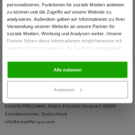
personalisieren, Funktionen für soziale Medien anbieten
Tragekomfort
zu können und die Zugriffe auf unsere Website zu
Elastischer Komfortbund für perfekte Passform
Ich bestätige, dass ich Gewerbetreibender bin. Alle
analysieren. Außerdem geben wir Informationen zu Ihrer
Preise werden netto ausgewiesen.
Verwendung unserer Website an unsere Partner für
Verdeckter Knopf und Reißverschluss verhindert das
soziale Medien, Werbung und Analysen weiter. Unsere
Verkratzen von sensiblen Oberflächen
Partner führen diese Informationen möglicherweise mit
Extra breite Gürtelschlaufen und formgeschnittener Bund für
GEWERBETREIBENDER
weiteren Daten zusammen, die Sie ihnen bereitgestellt
perfekten Halt
haben oder die sie im Rahmen Ihrer Nutzung der Dienste
gesammelt haben.
Namenslabel verhindert Verwechslungen
PRIVATPERSON
Alle zulassen
mehr anzeigen
Anpassen
Herstellerangaben
Schöffel PRO GmbH, Albert-Einstein-Strasse 1, 86830
Schwabmünchen, Deutschland
info@schoeffel-pro.com