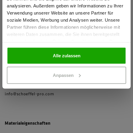
Ich bestätige, dass ich Gewerbetreibender bin. Alle
Robustes Hauptmaterial
analysieren. Außerdem geben wir Informationen zu Ihrer
Preise werden netto ausgewiesen.
Verwendung unserer Website an unsere Partner für
2-Wege-Stretch
soziale Medien, Werbung und Analysen weiter. Unsere
Schmutzabweisende Ausrüstung
Partner führen diese Informationen möglicherweise mit
GEWERBETREIBENDER
weiteren Daten zusammen, die Sie ihnen bereitgestellt
Kein bewusster Einsatz von PFAS
haben oder die sie im Rahmen Ihrer Nutzung der Dienste
mehr anzeigen
gesammelt haben.
PRIVATPERSON
Alle zulassen
Herstellerangaben
Anpassen
Schöffel PRO GmbH, Albert-Einstein-Strasse 1, 86830
Schwabmünchen, Deutschland
info@schoeffel-pro.com
Materialeigenschaften