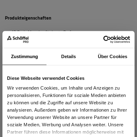
Produkteigenschaften
4D Body Mapping für beste Performance
Robustes Hauptmaterial für maximalen Schutz und
optimalen Tragekomfort
Zustimmung
Details
Über Cookies
4-Wege-Stretch für perfekte Bewegungsfreiheit
Durchgängiges Schnittteil zwischen den Beinen für perfekte
Diese Webseite verwendet Cookies
Passform
Sind Sie
Gewerbetreibender?
Wir verwenden Cookies, um Inhalte und Anzeigen zu
Erhöhte Sichtbarkeit durch Reflex Tape
personalisieren, Funktionen für soziale Medien anbieten
Schlaufe an Vordertasche zur sicheren Befestigung wichtiger
zu können und die Zugriffe auf unsere Website zu
Dinge
Ich bestätige, dass ich Gewerbetreibender bin. Alle
analysieren. Außerdem geben wir Informationen zu Ihrer
Preise werden netto ausgewiesen.
Verwendung unserer Website an unsere Partner für
mehr anzeigen
soziale Medien, Werbung und Analysen weiter. Unsere
Partner führen diese Informationen möglicherweise mit
GEWERBETREIBENDER