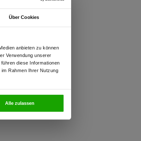
ür höchsten Tragekomfort
Über Cookies
iziert
d
ter
wiesen.
 Medien anbieten zu können
hrer Verwendung unserer
 führen diese Informationen
ie im Rahmen Ihrer Nutzung
N
Alle zulassen