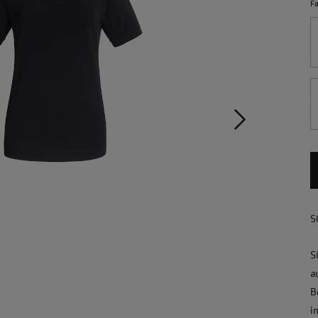
F
S
S
a
B
i