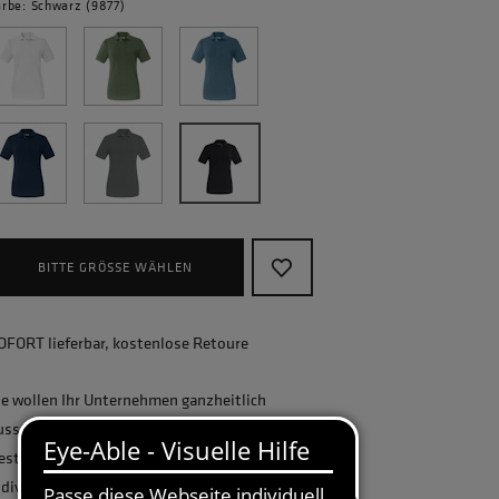
arbe: Schwarz (9877)
BITTE GRÖSSE WÄHLEN
OFORT lieferbar, kostenlose Retoure
ie wollen Ihr Unternehmen ganzheitlich
usstatten und benötigen eine größere
estellmenge? Gerne erstellen wir Ihnen ein
ndividuelles Angebot.