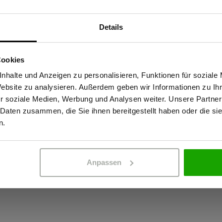
rt? Robuste und zuverlässige
Bio-Baumwolle f
 Farbe trotz 60?°C Waschbarkeit
Details
OEKO-TEX® zertif
yester) sowie soziale (Fair
Sind Sie Gewerbetreibender?
Geruchshemmen
eriellen Behandlung noch eins
Cookies
recycelter Polyes
lyesteranteil nicht nur bequem
stätige, dass ich Gewerbetreibender bin. Alle Preise werden netto ausge
nhalte und Anzeigen zu personalisieren, Funktionen für soziale
So stattet man Mitarbeiter ideal
Website zu analysieren. Außerdem geben wir Informationen zu I
dprodukt behandelt, welches
r soziale Medien, Werbung und Analysen weiter. Unsere Partner
h hat das behandelte
 Daten zusammen, die Sie ihnen bereitgestellt haben oder die s
ERBETREIBENDER
PRIVATPERSO
d die Vermehrung von Bakterien
n.
ruchshemmung und zum
erwendet. Die Wirkung bleibt bis
Anpassen