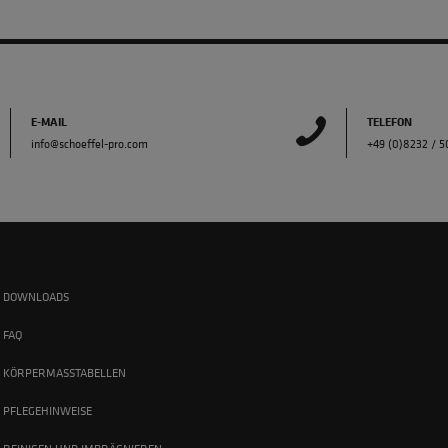
E-MAIL
TELEFON
info@schoeffel-pro.com
+49 (0)8232 / 
DOWNLOADS
FAQ
KÖRPERMASSTABELLEN
PFLEGEHINWEISE