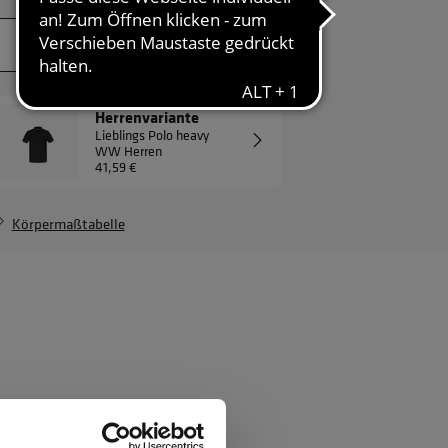
JETZT ANFRAGEN
Herrenvariante
Lieblings Polo heavy
WW Herren
41,59 €
Körpermaßtabelle
ften