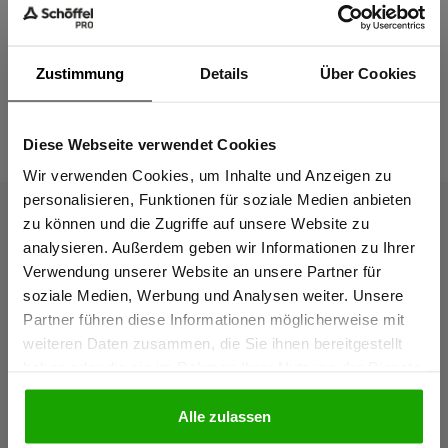
Passform
Zustimmung
Details
Über Cookies
Das passt dazu
Diese Webseite verwendet Cookies
Sind Sie
Gewerbetreibender?
Wir verwenden Cookies, um Inhalte und Anzeigen zu
personalisieren, Funktionen für soziale Medien anbieten
zu können und die Zugriffe auf unsere Website zu
Ich bestätige, dass ich Gewerbetreibender bin. Alle
analysieren. Außerdem geben wir Informationen zu Ihrer
Preise werden netto ausgewiesen.
Verwendung unserer Website an unsere Partner für
soziale Medien, Werbung und Analysen weiter. Unsere
Partner führen diese Informationen möglicherweise mit
GEWERBETREIBENDER
weiteren Daten zusammen, die Sie ihnen bereitgestellt
haben oder die sie im Rahmen Ihrer Nutzung der Dienste
gesammelt haben.
PRIVATPERSON
Alle zulassen