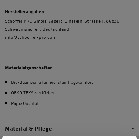
Herstellerangaben
Schöffel PRO GmbH, Albert-Einstein-Strasse 1, 86830
Schwabmünchen, Deutschland
info@schoeffel-pro.com
Materialeigenschaften
Bio-Baumwolle für höchsten Tragekomfort
OEKO-TEX® zertifiziert
Pique Qualität
Material & Pflege