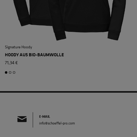
Signature Hoody
S
HOODY AUS BIO-BAUMWOLLE
71,34 €
E-MAIL
info@schoeffel-pro.com