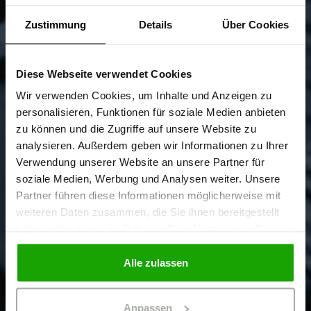
Zustimmung
Details
Über Cookies
Diese Webseite verwendet Cookies
Sind Sie
Gewerbetreibender?
Wir verwenden Cookies, um Inhalte und Anzeigen zu
personalisieren, Funktionen für soziale Medien anbieten
zu können und die Zugriffe auf unsere Website zu
Ich bestätige, dass ich Gewerbetreibender bin. Alle
analysieren. Außerdem geben wir Informationen zu Ihrer
Preise werden netto ausgewiesen.
Verwendung unserer Website an unsere Partner für
soziale Medien, Werbung und Analysen weiter. Unsere
Partner führen diese Informationen möglicherweise mit
GEWERBETREIBENDER
weiteren Daten zusammen, die Sie ihnen bereitgestellt
haben oder die sie im Rahmen Ihrer Nutzung der Dienste
gesammelt haben.
PRIVATPERSON
Alle zulassen
Anpassen