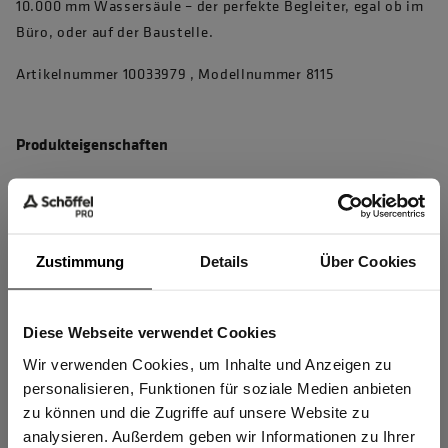
10.000 mm Wassersäule – der perfekte Begleiter, egal ob im
Büro, oder auf der Baustelle.
Artikelnummer 10033979 , Modellnummer 8115
Produkteigenschaften
4D Body Mapping für beste Performance
Winddicht, wasserabweisend und atmungsaktiv für
maximalen Wetterschutz und bestes Körperklima
Zustimmung
Details
Über Cookies
4-Wege-Stretch für perfekte Bewegungsfreiheit
Arm- und Saumabschluss mit elastischem Einfassband für
Diese Webseite verwendet Cookies
Sind Sie
mehr Komfort
Gewerbetreibender?
Wir verwenden Cookies, um Inhalte und Anzeigen zu
Innenseite mit weichem Waffelfleece
personalisieren, Funktionen für soziale Medien anbieten
Hochschließender Kragen aus robustem Softshell - hält
zu können und die Zugriffe auf unsere Website zu
Ich bestätige, dass ich Gewerbetreibender bin. Alle
analysieren. Außerdem geben wir Informationen zu Ihrer
kratzigem Bart und Wind stand.