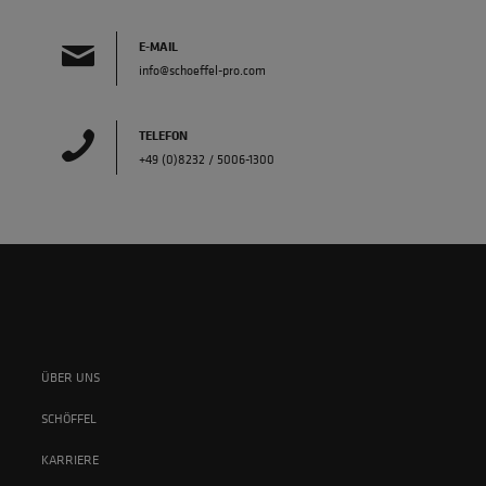
E-MAIL
info@schoeffel-pro.com
TELEFON
+49 (0)8232 / 5006-1300
ÜBER UNS
SCHÖFFEL
KARRIERE