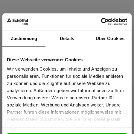
Material & Pflege
Zustimmung
Details
Über Cookies
Passform
Diese Webseite verwendet Cookies
Sind Sie
Das passt dazu
Gewerbetreibender?
Wir verwenden Cookies, um Inhalte und Anzeigen zu
personalisieren, Funktionen für soziale Medien anbieten
zu können und die Zugriffe auf unsere Website zu
Ich bestätige, dass ich Gewerbetreibender bin. Alle
analysieren. Außerdem geben wir Informationen zu Ihrer
Preise werden netto ausgewiesen.
Verwendung unserer Website an unsere Partner für
soziale Medien, Werbung und Analysen weiter. Unsere
Partner führen diese Informationen möglicherweise mit
GEWERBETREIBENDER
weiteren Daten zusammen, die Sie ihnen bereitgestellt
haben oder die sie im Rahmen Ihrer Nutzung der Dienste
gesammelt haben.