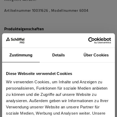
Artikelnummer 10031626 , Modellnummer 6004
Produkteigenschaften
4D Body Mapping für beste Performance
4-Wege-Powerstretch-Fleece für perfekte Bewegungsfreiheit
Zustimmung
Details
Über Cookies
ZipIn-System ermöglicht die Integration in Außenjacken –
siehe kompatible ZipIn-Modelle
Diese Webseite verwendet Cookies
Innenkragen aus robustem Softshell und mit integrierter
Sind Sie
Membran - hält jedem Wind stand
Gewerbetreibender?
Wir verwenden Cookies, um Inhalte und Anzeigen zu
personalisieren, Funktionen für soziale Medien anbieten
Innenliegende Windschutzleiste hinter Frontreißverschluss
zu können und die Zugriffe auf unsere Website zu
Hochwertiges Jackenfutter für mehr Tragekomfort und
Ich bestätige, dass ich Gewerbetreibender bin. Alle
analysieren. Außerdem geben wir Informationen zu Ihrer
besseres Körperklima
Preise werden netto ausgewiesen.
Verwendung unserer Website an unsere Partner für
soziale Medien, Werbung und Analysen weiter. Unsere
mehr anzeigen