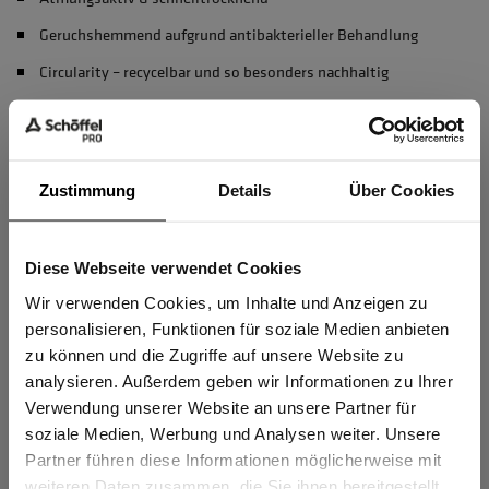
Geruchshemmend aufgrund antibakterieller Behandlung
Circularity – recycelbar und so besonders nachhaltig
In Deutschland förderfähig durch die Berufsgenossenschaft
BG BAU
mehr anzeigen
Zustimmung
Details
Über Cookies
Herstellerangaben
Diese Webseite verwendet Cookies
Sind Sie
Schöffel PRO GmbH, Albert-Einstein-Strasse 1, 86830
Gewerbetreibender?
Wir verwenden Cookies, um Inhalte und Anzeigen zu
Schwabmünchen, Deutschland
personalisieren, Funktionen für soziale Medien anbieten
info@schoeffel-pro.com
zu können und die Zugriffe auf unsere Website zu
Ich bestätige, dass ich Gewerbetreibender bin. Alle
analysieren. Außerdem geben wir Informationen zu Ihrer
Preise werden netto ausgewiesen.
Verwendung unserer Website an unsere Partner für
soziale Medien, Werbung und Analysen weiter. Unsere
Materialeigenschaften
Partner führen diese Informationen möglicherweise mit
GEWERBETREIBENDER
weiteren Daten zusammen, die Sie ihnen bereitgestellt