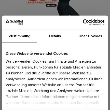
Zustimmung
Details
Über Cookies
Meistermacher
Diese Webseite verwendet Cookies
Sind Sie
Maximale Performance trifft auf Nachhaltigkeit: Unsere
Gewerbetreibender?
Wir verwenden Cookies, um Inhalte und Anzeigen zu
Meistermacher Arbeitshose setzt mit innovativem
personalisieren, Funktionen für soziale Medien anbieten
Sorona®-Gewebe neue Maßstäbe in Sachen Tragekomfort,
zu können und die Zugriffe auf unsere Website zu
Ich bestätige, dass ich Gewerbetreibender bin. Alle
analysieren. Außerdem geben wir Informationen zu Ihrer
Elastizität und Strapazierfähigkeit. Die hochwertigen
Preise werden netto ausgewiesen.
Verwendung unserer Website an unsere Partner für
Materialien sorgen für ein angenehmes Körperklima,
soziale Medien, Werbung und Analysen weiter. Unsere
beinhalten nachwachsende Rohstoffe und kombinieren
Partner führen diese Informationen möglicherweise mit
Robustheit mit Umweltbewusstsein. Dank EN 14404-
GEWERBETREIBENDER
weiteren Daten zusammen, die Sie ihnen bereitgestellt
Zertifizierung bietet unser Testsieger zuverlässigen
haben oder die sie im Rahmen Ihrer Nutzung der Dienste