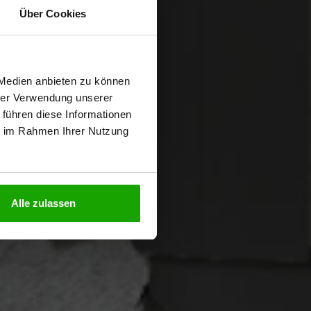
Über Cookies
wiesen.
 Medien anbieten zu können
hrer Verwendung unserer
 führen diese Informationen
ie im Rahmen Ihrer Nutzung
N
Alle zulassen