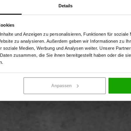
Details
Sind Sie Gewerbetreibender?
Cookies
stätige, dass ich Gewerbetreibender bin. Alle Preise werden netto ausge
nhalte und Anzeigen zu personalisieren, Funktionen für soziale
tem –
Website zu analysieren. Außerdem geben wir Informationen zu I
r soziale Medien, Werbung und Analysen weiter. Unsere Partner
 Daten zusammen, die Sie ihnen bereitgestellt haben oder die s
erüstet für
ERBETREIBENDER
PRIVATPERSO
n.
ter
Anpassen