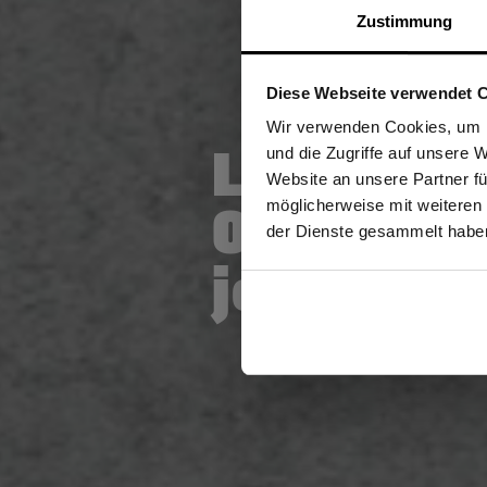
Zustimmung
Diese Webseite verwendet 
Ich be
Wir verwenden Cookies, um I
Lagensys
und die Zugriffe auf unsere 
Website an unsere Partner fü
möglicherweise mit weiteren
Optimal g
GEW
der Dienste gesammelt habe
jedes Wet